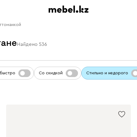
оттоманкой
тане
Найдено
536
 быстро
Со скидкой
Стильно и недорого