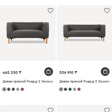
462 330
536 910
Диван прямой Риард-2 Экокожа Серый
Диван прямой Риард-3 Экокож