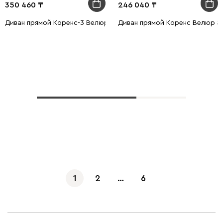
350 460
246 040
Диван прямой Коренс-3 Велюр Зелёный
Диван прямой Коренс Велюр З
Показать еще
1
2
…
6