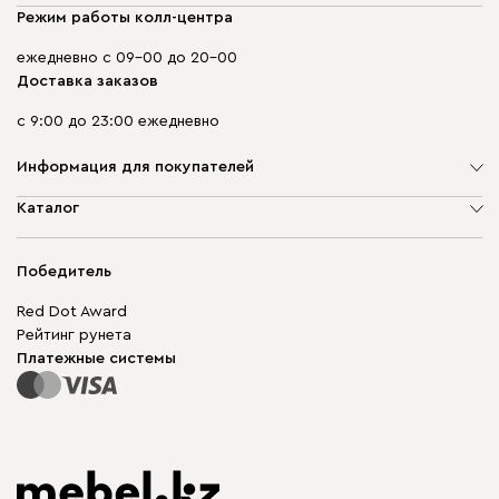
Режим работы колл-центра
ежедневно с 09-00 до 20-00
Доставка заказов
с 9:00 до 23:00 ежедневно
Информация для покупателей
О компании
Каталог
Адреса магазинов
Мягкая мебель
Доставка и оплата
Корпусная мебель
Победитель
Гарантия
Бескаркасная мебель
Mebel.Club
Red Dot Award
Модульная мебель
Для бизнеса
Рейтинг рунета
Столы и стулья
Карта сайта
Платежные системы