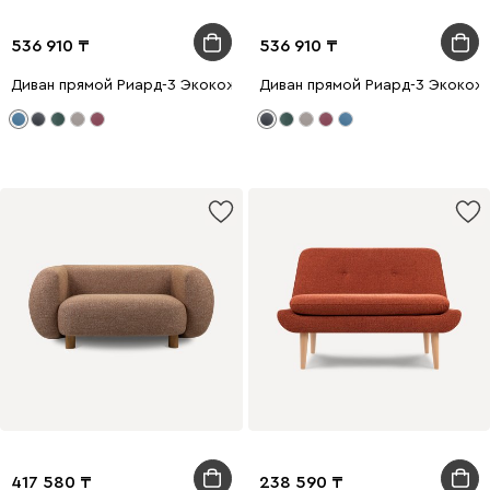
536 910
536 910
Диван прямой Риард-3 Экокожа Голубой
Диван прямой Риард-3 Экокож
417 580
238 590