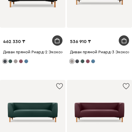
462 330
536 910
Диван прямой Риард-2 Экокожа Черный
Диван прямой Риард-3 Экокож