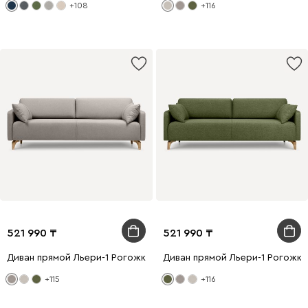
+108
+116
521 990
521 990
Диван прямой Льери-1 Рогожка Латте
Диван прямой Льери-1 Рогожк
+115
+116