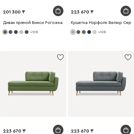
201 300
223 670
Диван прямой Винси Рогожка Оливковый
Кушетка Норфолк Велюр Серы
+108
+108
223 670
223 670