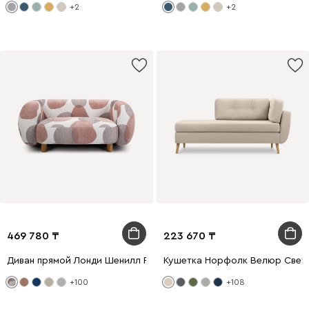
+2
+2
469 780
223 670
Диван прямой Лонди Шенилл Розовый
Кушетка Норфолк Велюр Свет
+100
+108