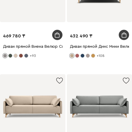
469 780
432 490
Диван прямой Виена Велюр Светло-серый
Диван прямой Динс Мини Велю
+93
+108