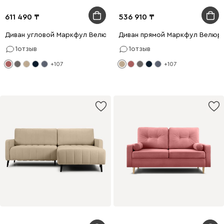
611 490
536 910
Диван угловой Маркфул Велюр Розовый
Диван прямой Маркфул Велюр
1
отзыв
1
отзыв
+107
+107