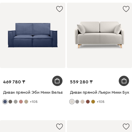
469 780
559 280
Диван прямой Эби Мини Вельвет Синий
Диван прямой Льери Мини Бук
+108
+108