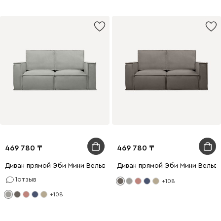
469 780
469 780
Диван прямой Эби Мини Вельвет Светло-серый
Диван прямой Эби Мини Вельв
1
отзыв
+108
+108