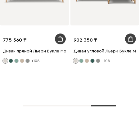
775 560
902 350
Диван прямой Льери Букле Молочный
Диван угловой Льери Букле М
+108
+108
Показать еще