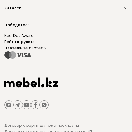
О компании
Каталог
Адреса магазинов
Мягкая мебель
Доставка и оплата
Корпусная мебель
Победитель
Гарантия
Бескаркасная мебель
Mebel.Club
Red Dot Award
Модульная мебель
Для бизнеса
Рейтинг рунета
Столы и стулья
Карта сайта
Платежные системы
Договор оферты для физических лиц
Договор оферты для юридических лиц и ИП