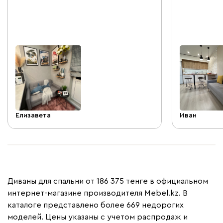
думаю, что если гости захотят остаться
притяжения н
на ночь - будут приятно удивлены.
подушки Дек
Yellow стал
дивану :)
Елизавета
Иван
Диваны для спальни от 186 375 тенге в официальном
интернет-магазине производителя Mebel.kz. В
каталоге представлено более 669 недорогих
моделей. Цены указаны с учетом распродаж и