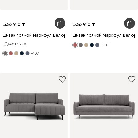
536 910
536 910
Диван прямой Маркфул Велюр Серый
Диван прямой Маркфул Велюр
4
отзыва
+107
+107