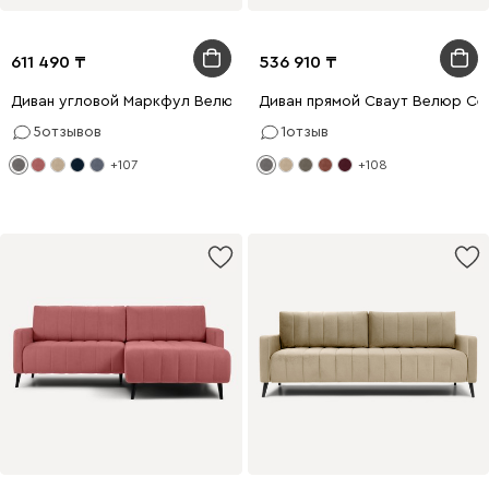
611 490
536 910
Диван угловой Маркфул Велюр Серый
Диван прямой Сваут Велюр Се
5
отзывов
1
отзыв
+107
+108