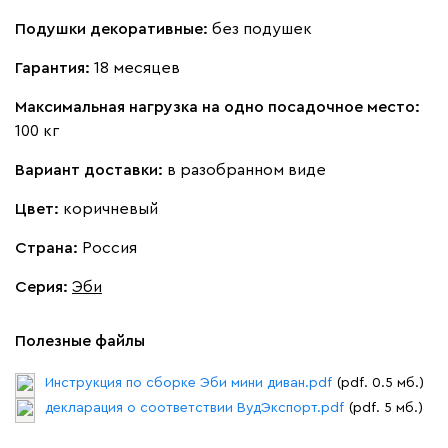
Бежевый
Вишневый
Голубой
Графит
Зеле
Подушки декоративные:
без подушек
Кларинс
648 780
Гарантия:
18 месяцев
Максимальная нагрузка на одно посадочное место:
100 кг
Вариант доставки:
в разобранном виде
100
130
690
695
792
Цвет:
коричневый
Страна:
Россия
Винтер
648 780
Серия
:
Эби
Полезные файлы
Инструкция по сборке Эби мини диван.pdf
(pdf. 0.5 мб.)
Виридис
Клэй
Мустард
Оранж
пион
декларация о соответствии ВудЭкспорт.pdf
(pdf. 5 мб.)
Букле
745 730