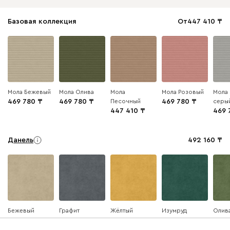
Базовая коллекция
От
447 410
Мола Бежевый
Мола Олива
Мола
Мола Розовый
Мола 
469 780
469 780
Песочный
469 780
серы
447 410
469 
Данель
492 160
Бежевый
Графит
Жёлтый
Изумруд
Олив