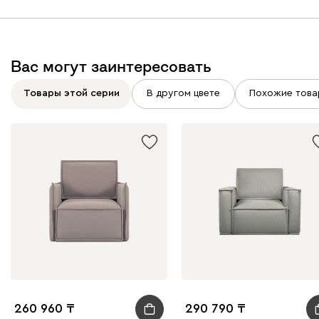
Вас могут заинтересовать
Товары этой серии
В другом цвете
Похожие това
Вайт
Латте
Терра
Альтеа
745 730
Бежевый
Графит
Молочный
Серый
Дарте
872 520
260 960
290 790