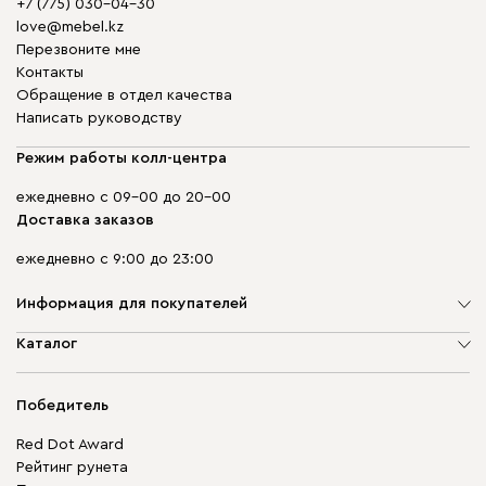
+7 (775) 030-04-30
love@mebel.kz
Перезвоните мне
Контакты
Обращение в отдел качества
Написать руководству
Режим работы колл-центра
ежедневно с 09-00 до 20-00
Доставка заказов
ежедневно с 9:00 до 23:00
Информация для покупателей
О компании
Каталог
Адреса магазинов
Мягкая мебель
Доставка и оплата
Корпусная мебель
Победитель
Гарантия
Бескаркасная мебель
Mebel.Club
Red Dot Award
Модульная мебель
Для бизнеса
Рейтинг рунета
Столы и стулья
Карта сайта