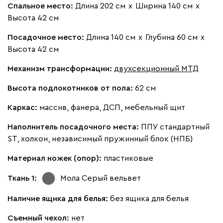
Спальное место:
Длина 202 см
х
Ширина 140 см
х
Высота 42 см
Бежевый
Изумруд
Марсала
Молочный
Мята
Посадочное место:
Длина 140 см
х
Глубина 60 см
х
Высота 42 см
Мола
544 360
Механизм трансформации:
двухсекционный МТД
Высота подлокотников от пола:
62 см
Каркас:
массив, фанера, ДСП, мебельный щит
Наполнитель посадочного места:
ППУ стандартный
Жёлтый
Терракота
ST, холкон, независимый пружинный блок (НПБ)
Ланза
544 360
Материал ножек (опор):
пластиковые
Ткань 1:
Мола Серый
вельвет
Наличие ящика для белья:
без ящика для белья
Съемный чехол:
нет