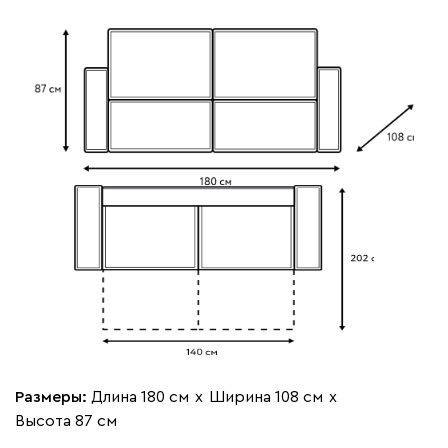
020
120
236
240
310
Вертикаль
544 360
000
490
795
910
930
Геста
544 360
Размеры:
Длина 180 см
х
Ширина 108 см
х
Высота 87 см