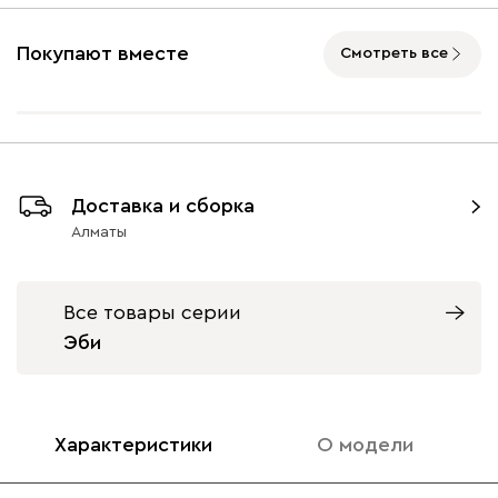
Ультра
492 160
Покупают вместе
Смотреть все
Айвори (Ivory)
Горчичный
Дымчатый
Коралловый
Минт 
Доставка и сборка
(Mustard)
(Smoke)
(Coral)
Алматы
Бентори
492 160
Все товары серии
Эби
Бежевый
Графит
Кофе
Олива
Песо
Характеристики
О модели
Онли
492 160