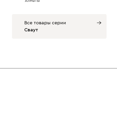
Алматы
Все товары серии
Сваут
Светло-
Серый
Синий
бежевый
Массив Графит 3
Массив
Натуральный 3
7460
7460
Терракота
Ультра
574 200
Массив Орех 3
Оливия (массив)
7460
7460