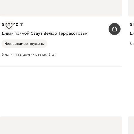
240
310
430
536 910
5
Диван прямой Сваут Велюр Терракотовый
Д
В 
Независимые пружины
495
520
670
В наличии в других цветах: 5 шт.
699
700
784
793
872
892