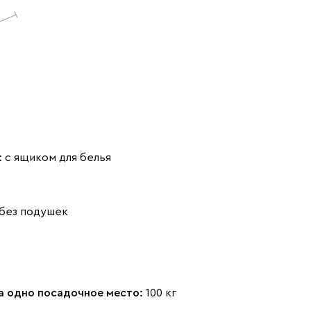
Айвори (Ivory)
Горчичный
Дымчатый
(Mustard)
(Smoke)
Терракота
Черная
(массив)
7460
Коралловый
Минт (Mint)
Розовый (Rose)
(Coral)
:
с ящиком для белья
без подушек
Сливовый
Стоун (Stone)
Тёмно-зеленый
(Plum)
(Forest)
на одно посадочное место:
100 кг