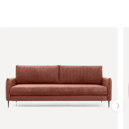
Терракота
Онли
574 200
020
120
236