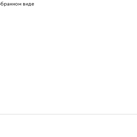
обранном виде
Тёмно-синий
Чернильный
(Midnight)
(Ink)
Бентори
574 200
Бежевый
Графит
Кофе
Олива
Песочный
Синий