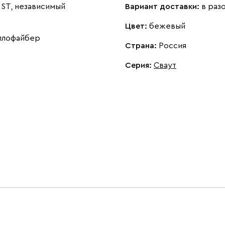
ST, независимый
Вариант доставки:
в раз
Цвет:
бежевый
ллофайбер
Страна:
Россия
Серия
:
Сваут