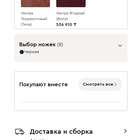
Ультра
Ультра Ягодный
Терракотовый
(Berry)
(Terra)
536 910
536 910
Выбор ножек
(
8
)
Данель
574 200
Черная
Опоры
Покупают вместе
Смотреть все
Бежевый
Графит
Жёлтый
Бордовый
Велюр (массив)
(массив)
Доставка и сборка
7460
Изумруд
Олива
Розовый
7460