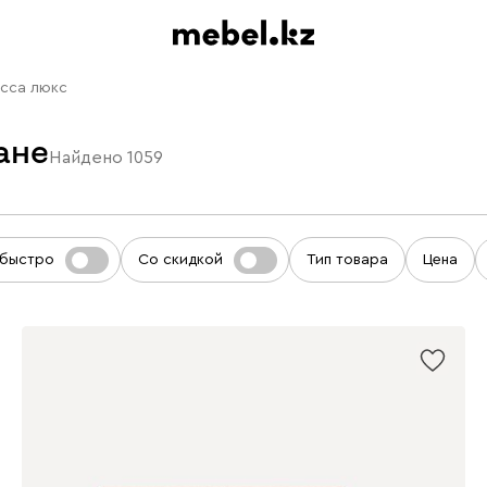
асса люкс
ане
Найдено
1059
 быстро
Со скидкой
Тип товара
Цена