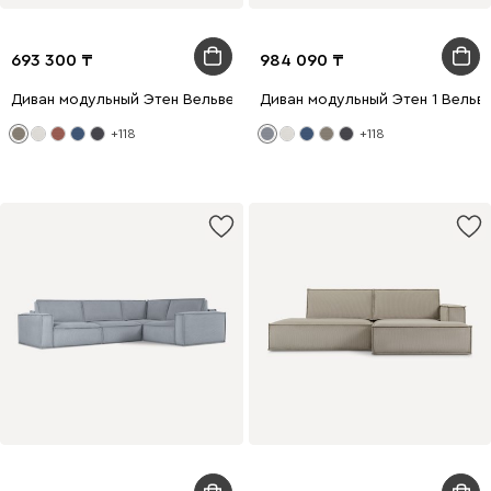
693 300
984 090
Диван модульный Этен Вельвет Бежевый
Диван модульный Этен 1 Вельв
+118
+118