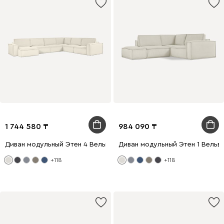
1 744 580
984 090
Диван модульный Этен 4 Вельвет Молочный
Диван модульный Этен 1 Вельв
+118
+118