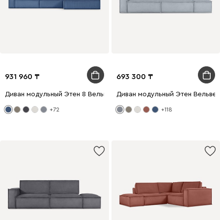
931 960
693 300
Диван модульный Этен 8 Вельвет Синий
Диван модульный Этен Вельве
+72
+118