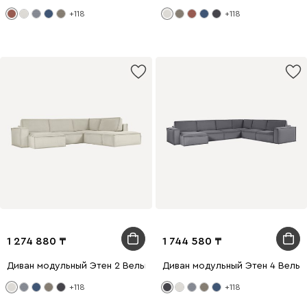
+118
+118
1 274 880
1 744 580
Диван модульный Этен 2 Вельвет Молочный
Диван модульный Этен 4 Вельв
+118
+118