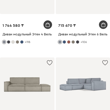
1 744 580
715 670
Диван модульный Этен 4 Вельвет Светло-серый
Диван модульный Этен 6 Вельв
+118
+106