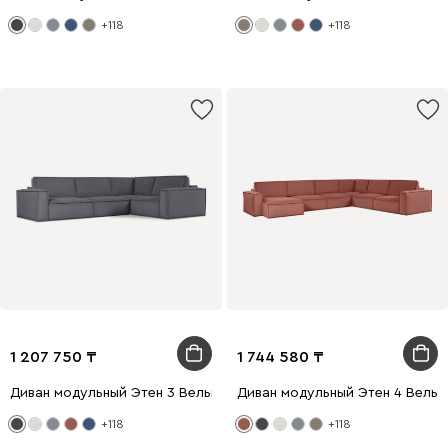
+118
+118
1 207 750
1 744 580
Диван модульный Этен 3 Вельвет Серый
Диван модульный Этен 4 Вель
+118
+118