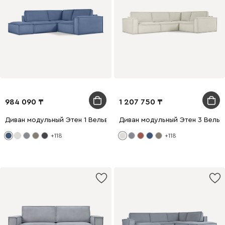
984 090
1 207 750
Диван модульный Этен 1 Вельвет Синий
Диван модульный Этен 3 Вельв
+118
+118