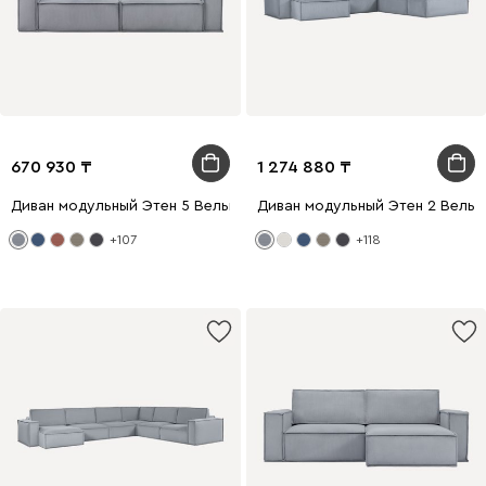
670 930
1 274 880
Диван модульный Этен 5 Вельвет Светло-серый
Диван модульный Этен 2 Вельв
+107
+118