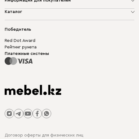
Информация для покупателей
О компании
Каталог
Адреса магазинов
Мягкая мебель
Доставка и оплата
Корпусная мебель
Победитель
Гарантия
Бескаркасная мебель
Mebel.Club
Red Dot Award
Модульная мебель
Для бизнеса
Рейтинг рунета
Столы и стулья
Карта сайта
Платежные системы
Договор оферты для физических лиц