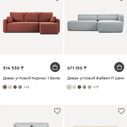
514 530
671 150
Диван угловой Кирмас-1 Велюр Терракотовый
Диван угловой Вайвел-П Шени
+36
+73