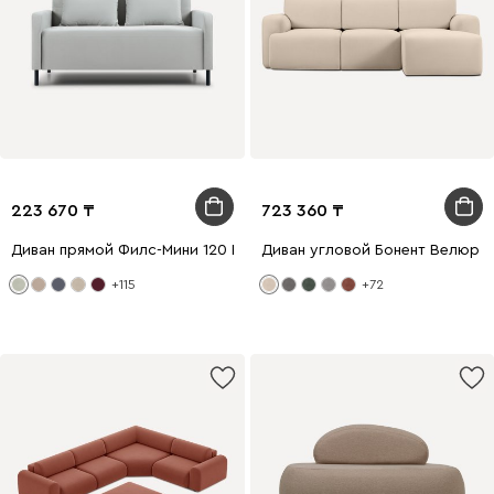
223 670
723 360
Диван прямой Филс-Мини 120 Велюр Светло-серый
Диван угловой Бонент Велюр 
+115
+72