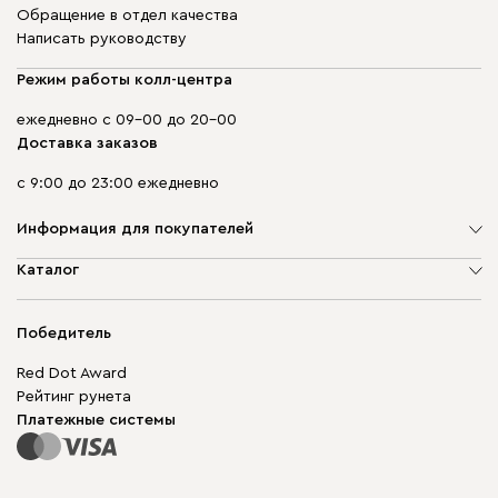
Обращение в отдел качества
Написать руководству
Режим работы колл-центра
ежедневно с 09-00 до 20-00
Доставка заказов
с 9:00 до 23:00 ежедневно
Информация для покупателей
О компании
Каталог
Адреса магазинов
Мягкая мебель
Доставка и оплата
Корпусная мебель
Победитель
Гарантия
Бескаркасная мебель
Mebel.Club
Red Dot Award
Модульная мебель
Для бизнеса
Рейтинг рунета
Столы и стулья
Карта сайта
Платежные системы