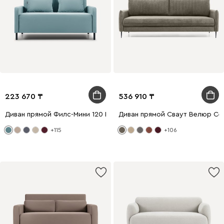
223 670
536 910
Диван прямой Филс-Мини 120 Велюр Голубой
Диван прямой Сваут Велюр Се
+115
+106