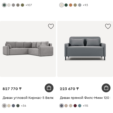
+107
+93
827 770
223 670
Диван угловой Кирмас-5 Велюр Светло-серый
Диван прямой Филс-Мини 120 
+36
+115