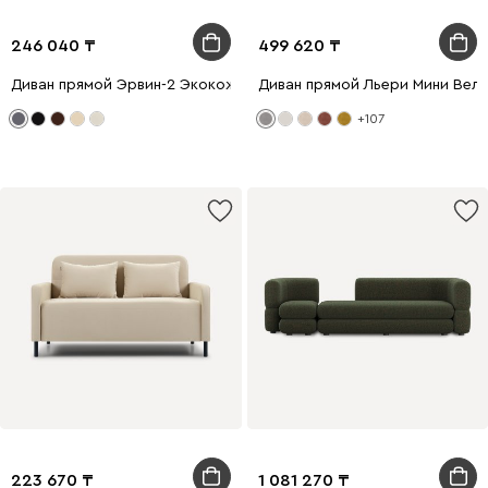
246 040
499 620
Диван прямой Эрвин-2 Экокожа Серый
Диван прямой Льери Мини Вел
+107
223 670
1 081 270