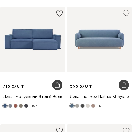
715 670
596 570
Диван модульный Этен 6 Вельвет Синий
Диван прямой Пайпел-3 Букле 
+106
+17