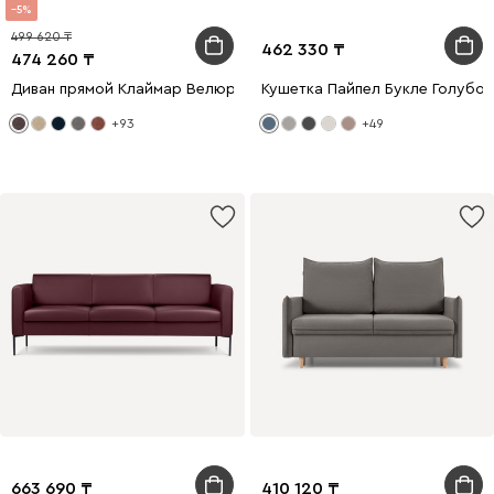
5
499 620
462 330
474 260
Диван прямой Клаймар Велюр Коричневый
Кушетка Пайпел Букле Голубой
+93
+49
663 690
410 120