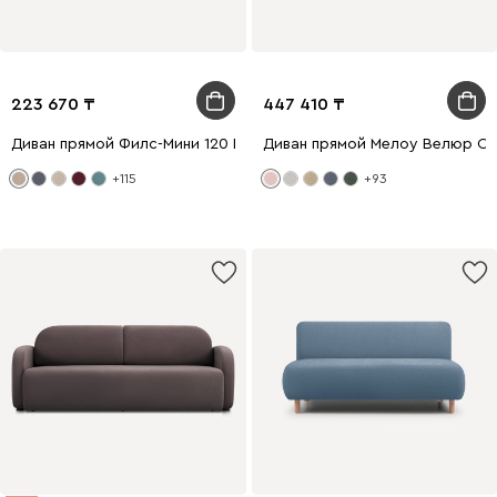
223 670
447 410
Диван прямой Филс-Мини 120 Велюр Латте
Диван прямой Мелоу Велюр Св
+115
+93