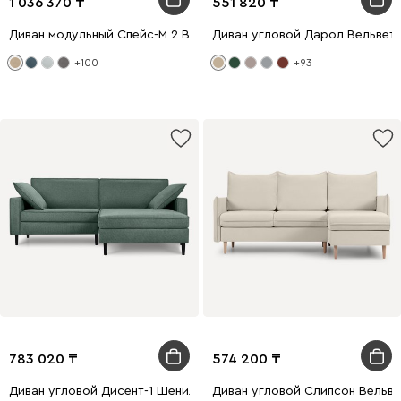
1 036 370
551 820
Диван модульный Спейс-М 2 Велюр Бежевый
Диван угловой Дарол Вельвет
+100
+93
783 020
574 200
Диван угловой Дисент-1 Шенилл Темно-зеленый
Диван угловой Слипсон Вельв