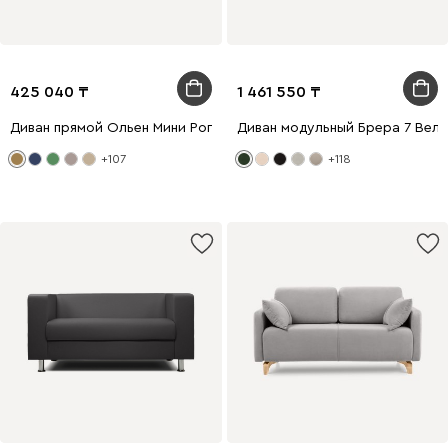
425 040
1 461 550
Диван прямой Ольен Мини Рогожка Горчичный
Диван модульный Брера 7 Вел
+107
+118