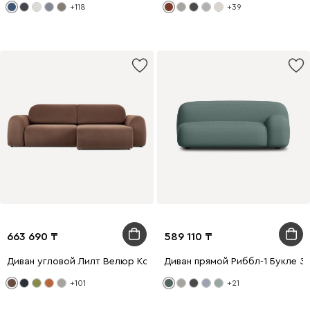
+118
+39
663 690
589 110
Диван угловой Лилт Велюр Коричневый
Диван прямой Риббл-1 Букле З
+101
+21