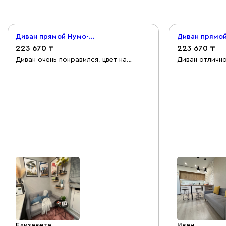
Диван прямой Нумо-Мини 120 Рогожка Серый
223 670
223 670
Диван очень понравился, цвет на
Диван отлично
картинке немного отличается, от цвета
Идеально под
в жизни. Отлично подходит для кухни,
Качество отли
за счёт ножек смотрится легко.
подняли на эт
Понравилось, что диван жесткий,
5 минут. Сейч
думаю, что если гости захотят
притяжения на
остаться на ночь - будут приятно
подушки Деко
удивлены.
Yellow стали 
дивану :)
Елизавета
Иван