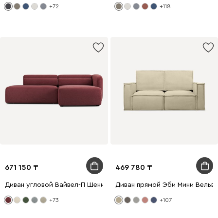
+72
+118
671 150
469 780
Диван угловой Вайвел-П Шенилл Бордовый
Диван прямой Эби Мини Вельв
+73
+107