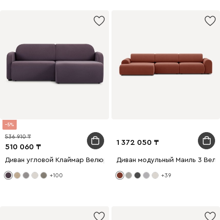
5
536 910
1 372 050
510 060
Диван угловой Клаймар Велюр Фиолетовый
Диван модульный Маиль 3 Вел
+100
+39