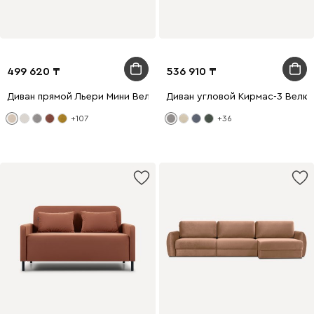
499 620
536 910
Диван прямой Льери Мини Велюр Молочный
Диван угловой Кирмас-3 Велю
+107
+36