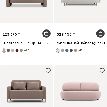
223 670
529 450
Диван прямой Ланер-Мини 120 Велюр Латте
Диван прямой Пайпел Букле М
+90
+17