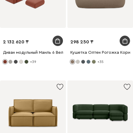
2 132 620
298 250
Диван модульный Маиль 6 Велюр Терракотовый
Кушетка Олтен Рогожка Корич
+39
+35