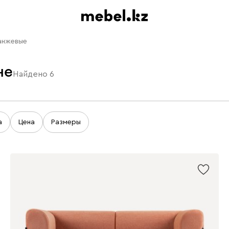
анжевые
не
Найдено
6
а
Цена
Размеры