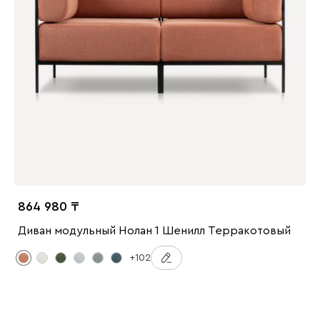
864 980
Диван модульный Нолан 1 Шенилл Терракотовый
+102