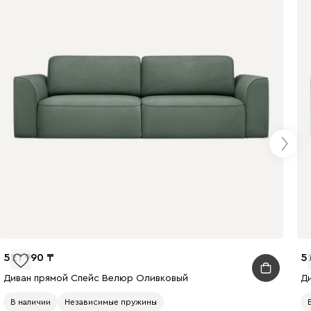
521 990
5
Диван прямой Спейс Велюр Оливковый
Д
В наличии
Независимые пружины