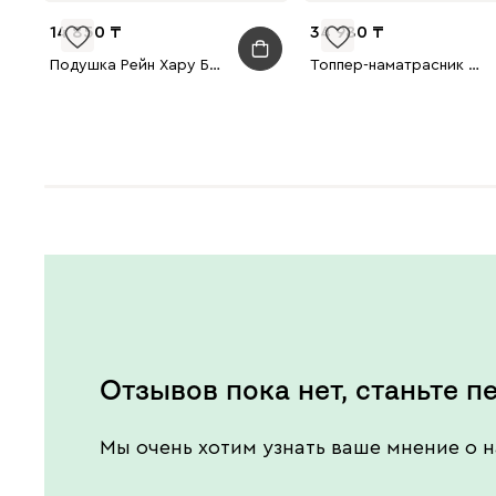
14 850
34 980
Подушка Рейн Хару Бежевый
Топпер-наматрасник Рион 160x200
Отзывов пока нет, станьте п
Мы очень хотим узнать ваше мнение о н