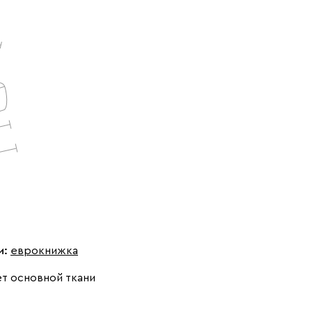
и:
еврокнижка
т основной ткани