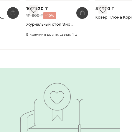
100 620
37 970
111 800
10
Пуф Олун Рогожка Терракотовый
Журнальный стол Эйр-2 Бежевый
В наличии в других цветах: 1 шт.