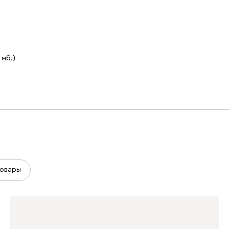
1 мб.)
овары