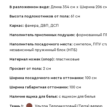
В разложенном виде:
Длина 354 см
х
Ширина 206 с
Высота подлокотников от пола:
61 см
Каркас:
фанера, ДВП, ДСП
Наполнитель приспинных подушек:
формованный П
Наполнитель посадочного места:
синтепон, ППУ ст
независимый пружинный блок (НПБ)
Материал ножек (опор):
пластиковые
Просвет от пола:
2 см
Ширина посадочного места оттоманки:
100 см
Ширина габаритная оттоманки:
100 см
Наличие ящика для белья:
с ящиком для белья
Ткань 1:
Ультра Терракотовый (Terra)
велюр