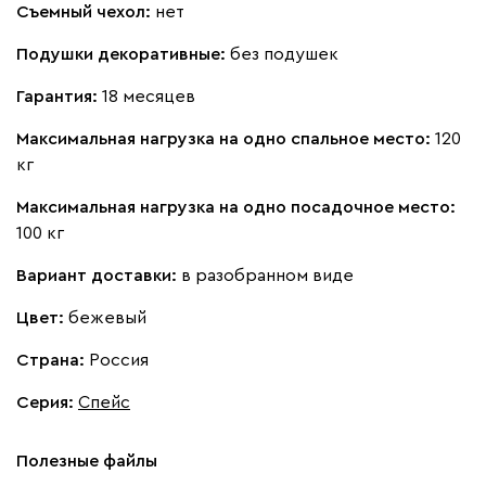
Съемный чехол:
нет
Букле
820 310
Подушки декоративные:
без подушек
Гарантия:
18 месяцев
Максимальная нагрузка на одно спальное место:
120
кг
Вайт
Латте
Терра
Максимальная нагрузка на одно посадочное место:
100 кг
Альтеа
820 310
Вариант доставки:
в разобранном виде
Цвет:
бежевый
Страна:
Россия
Серия
:
Спейс
Бежевый
Графит
Молочный
Серый
Полезные файлы
Дарте
932 180