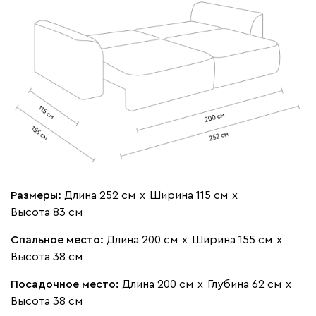
020
120
236
240
310
Геста
611 490
Размеры:
Длина 252 см
х
Ширина 115 см
х
Высота 83 см
Бежевый
Изумруд
Марсала
Молочный
Мята
Спальное место:
Длина 200 см
х
Ширина 155 см
х
Вулли
Высота 38 см
611 490
Посадочное место:
Длина 200 см
х
Глубина 62 см
х
Высота 38 см