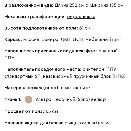
В разложенном виде:
Длина 252 см
х
Ширина 155 см
092
100
230
380
684
Механизм трансформации:
еврокнижка
Высота подлокотников от пола:
61 см
Ланза
611 490
Каркас:
массив, фанера, ДВП, ДСП, мебельный щит
Наполнитель приспинных подушек:
формованный
ППУ
Наполнитель посадочного места:
синтепон, ППУ
Бежевый
Вишневый
Голубой
Графит
Зеле
стандартный ST, независимый пружинный блок (НПБ)
Материал ножек (опор):
пластиковые
Кларинс
693 520
Ткань 1:
Ультра Песочный (Sand)
велюр
Просвет от пола:
1.5 см
Наличие ящика для белья:
с ящиком для белья
100
130
690
695
792