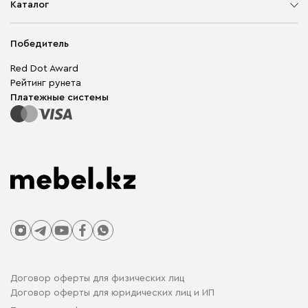
О компании
Каталог
Адреса магазинов
Мягкая мебель
Доставка и оплата
Корпусная мебель
Победитель
Гарантия
Бескаркасная мебель
Mebel.Club
Red Dot Award
Модульная мебель
Для бизнеса
Рейтинг рунета
Столы и стулья
Карта сайта
Платежные системы
Договор оферты для физических лиц
Договор оферты для юридических лиц и ИП