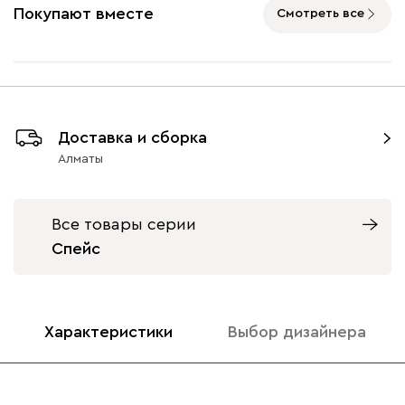
Покупают вместе
Смотреть все
Ультра
574 200
Доставка и сборка
Айвори (Ivory)
Горчичный
Коралловый
Минт (Mint)
Розов
Алматы
(Mustard)
(Coral)
Бентори
574 200
Все товары серии
Спейс
Характеристики
Выбор дизайнера
Бежевый
Графит
Кофе
Олива
Песо
Онли
574 200