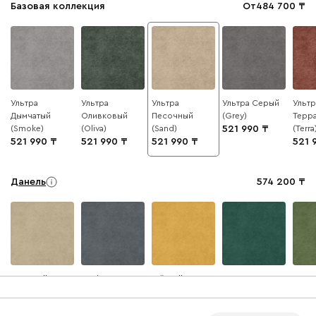
Базовая коллекция
От
484 700
Ультра
Ультра
Ультра
Ультра Серый
Ультр
Дымчатый
Оливковый
Песочный
(Grey)
Терр
(Smoke)
(Oliva)
(Sand)
521 990
(Terra
521 990
521 990
521 990
521 
Данель
574 200
Бежевый
Графит
Жёлтый
Изумруд
Олив