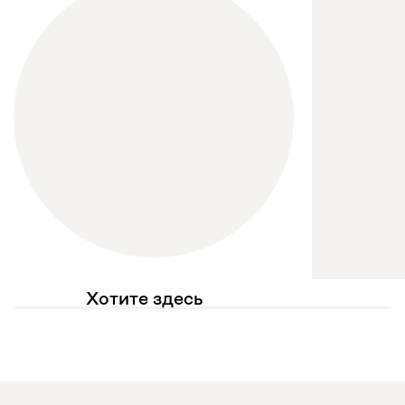
Хотите здесь
увидеть свое фото?
Отмечайте
@mebel.kz_official
в своих публикациях