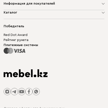
Информация для покупателей
О компании
Каталог
Адреса магазинов
Мягкая мебель
Доставка и оплата
Корпусная мебель
Победитель
Гарантия
Бескаркасная мебель
Mebel.Club
Red Dot Award
Модульная мебель
Для бизнеса
Рейтинг рунета
Столы и стулья
Карта сайта
Платежные системы