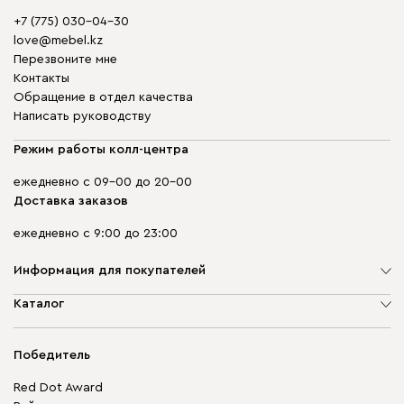
+7 (775) 030-04-30
love@mebel.kz
Перезвоните мне
Контакты
Обращение в отдел качества
Написать руководству
Режим работы колл-центра
ежедневно с 09-00 до 20-00
Доставка заказов
ежедневно с 9:00 до 23:00
Информация для покупателей
О компании
Каталог
Адреса магазинов
Мягкая мебель
Доставка и оплата
Корпусная мебель
Победитель
Гарантия
Бескаркасная мебель
Mebel.Club
Red Dot Award
Модульная мебель
Для бизнеса