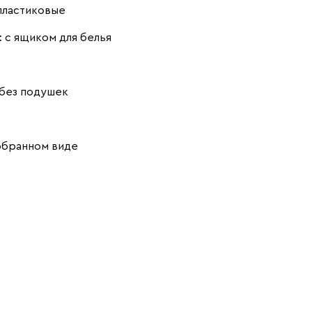
(Mustard)
(Coral)
пластиковые
:
с ящиком для белья
без подушек
Песочный
Розовый (Rose)
Серый (Grey)
(Sand)
обранном виде
Сливовый
Стоун (Stone)
Тёмно-зеленый
(Plum)
(Forest)