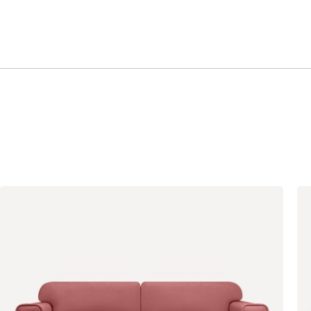
Тёмно-синий
Ягодный (Berry)
(Midnight)
Бентори
521 990
Бежевый
Графит
Кофе
Олива
Песочный
Синий