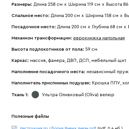
Размеры:
Длина 258 см
х
Ширина 119 см
х
Высота 86
Спальное место:
Длина 200 см
х
Ширина 158 см
х
В
Посадочное место:
Длина 200 см
х
Глубина 68 см
х
Механизм трансформации:
еврокнижка напольная
Высота подлокотников от пола:
59 см
Каркас:
массив, фанера, ДВП, ДСП, мебельный щит
Наполнение посадочного места:
независимый пруж
Наполнитель приспинных подушек:
Крошка ППУ, хо
Ткань 1:
Ультра Оливковый (Oliva)
велюр
Полезные файлы
Инструкция по сборке Виена диван.pdf
(pdf. 0.4 мб.)