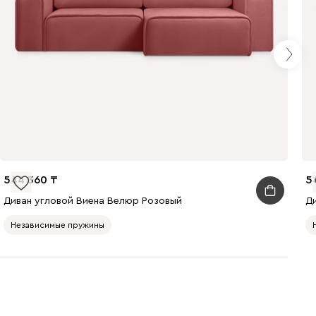
Терракота
Онли
521 990
544 360
5
020
120
236
Диван угловой Виена Велюр Розовый
Д
Независимые пружины
240
310
430