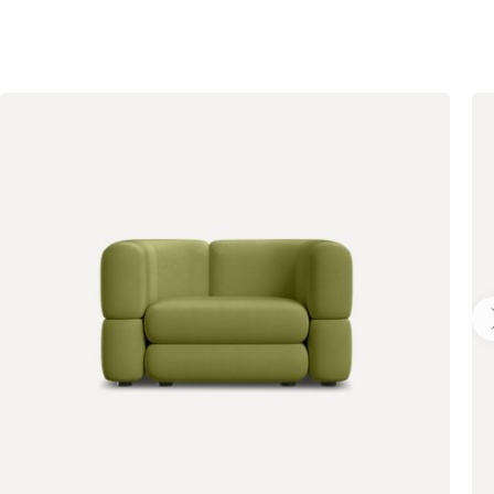
495
520
670
699
700
784
793
872
892