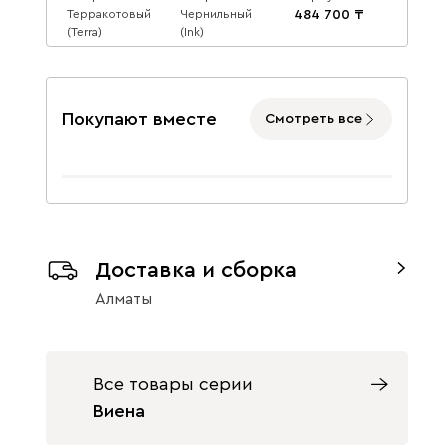
Терракотовый
Чернильный
484 700
(Terra)
(Ink)
469 780
469 780
Данель
521 990
Покупают вместе
Смотреть все
Бежевый
Графит
Жёлтый
Доставка и сборка
Алматы
Все товары серии
Изумруд
Олива
Розовый
Виена