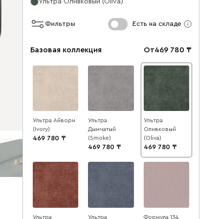
Ультра Оливковый (Oliva)
Фильтры
Есть на складе
Базовая коллекция
От
469 780
Ультра Айвори
Ультра
Ультра
(Ivory)
Дымчатый
Оливковый
469 780
(Smoke)
(Oliva)
469 780
469 780
Ультра
Ультра
Формула 134