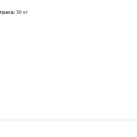
траса:
30 кг
Чернильный
Ягодный (Berry)
(Ink)
Бентори
246 040
Бежевый
Графит
Кофе
Олива
Песочный
Синий