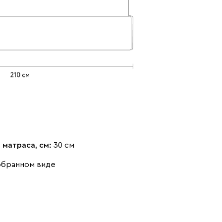
Коралловый
Минт (Mint)
Песочный
(Coral)
(Sand)
Розовый (Rose)
Серый (Grey)
Сливовый
(Plum)
 матраса, см:
30 см
обранном виде
Стоун (Stone)
Тёмно-зеленый
Тёмно-синий
(Forest)
(Midnight)