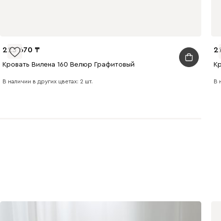
223 670
2
495
520
670
Кровать Вилена 160 Велюр Графитовый
К
В наличии в других цветах: 2 шт.
В 
699
700
784
793
872
892