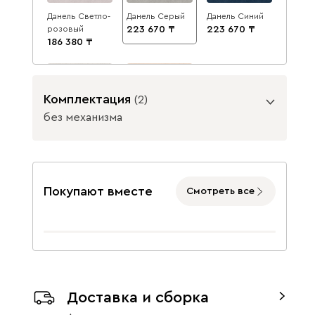
Данель Светло-
Данель Серый
Данель Синий
розовый
223 670
223 670
186 380
Комплектация
(
2
)
без механизма
Кларинс 100
Ланза Бежевый
Подъемный механизм
253 500
231 130
без механизма
с механизмом
Покупают вместе
Смотреть все
Данель
246 040
Доставка и сборка
Бежевый
Жёлтый
Изумруд