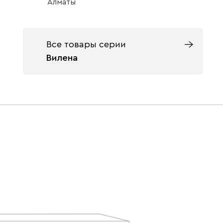
Алматы
Все товары серии
Розовый
Терракота
Вилена
Ультра
246 040
Айвори (Ivory)
Горчичный
Дымчатый
(Mustard)
(Smoke)