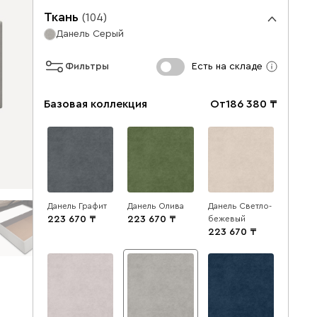
Ткань
(
104
)
Данель Серый
Фильтры
Есть на складе
Базовая коллекция
От
186 380
Данель Графит
Данель Олива
Данель Светло-
223 670
223 670
бежевый
223 670