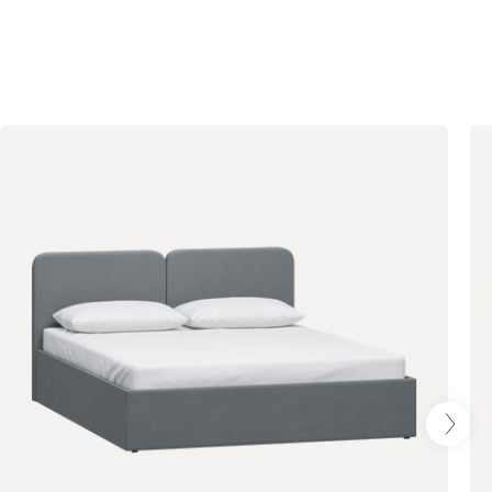
Терракота
Онли
246 040
020
120
236
240
310
430