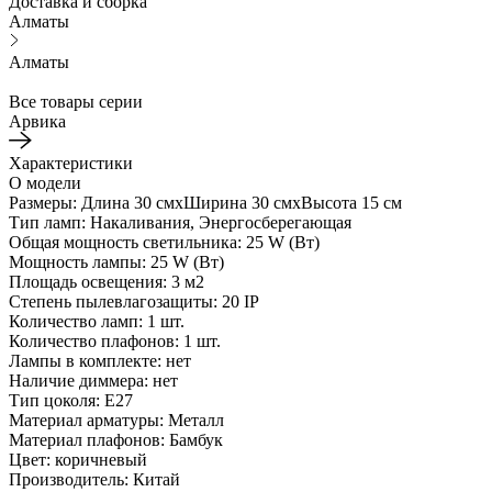
Доставка и сборка
Алматы
Алматы
Все товары серии
Арвика
Характеристики
О модели
Размеры:
Длина 30 см
х
Ширина 30 см
х
Высота 15 см
Тип ламп:
Накаливания, Энергосберегающая
Общая мощность светильника:
25 W (Вт)
Мощность лампы:
25 W (Вт)
Площадь освещения:
3 м2
Степень пылевлагозащиты:
20 IP
Количество ламп:
1 шт.
Количество плафонов:
1 шт.
Лампы в комплекте:
нет
Наличие диммера:
нет
Тип цоколя:
E27
Материал арматуры:
Металл
Материал плафонов:
Бамбук
Цвет:
коричневый
Производитель:
Китай