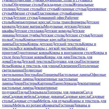
тумбы
Подвесные тумбы
Обувницы
Столы и стулья
Все
столы
Обеденные столы
Раскладные столы
Журнальные
столики
Детские столы
Все стулья
Кухонные стулья
Деревянные
стулья
Мягкие стулья
Пластиковые стулья
Барные
стулья
Детские стулья
Домашний офис
Рабочие
столы
Компьютерные кресла
Столы трансформеры
Детские
кровати
Детские матрасы
Модульные детские
Детские
шкафы
Детские стеллажи
Детские комоды
Детские
диваны
Детские тумбы
Детские столы
Детские стулья
Детские
полки
Столы
Компьютерные кресла
Настольные
лампы
Постеры
Ковры детские
Детский текстиль
Ковры и
текстиль
Все ковры
Ковры с легкой чисткой
Ковры с
принтом
Однотонные ковры
Ковры в винтажном стиле
Ковры в
стиле бохо
Детские ковры
Ковры для дачи
Текстиль для
дома
Пледы
Детский текстиль
Подушки для сна
Постельное
белье
Ковры и текстиль для улицы
Освещение
Потолочные
светильники
Подвесные
светильники
Люстры
Бра
Торшеры
Настольные лампы
Офисные
настольные лампы
Декоративные настольные
лампы
Декор
Постеры
Картины
Панно
Зеркала
Декоративные
настольные лампы
Декоративные
подушки
Пледы
Покрывала
Топперы для диванов
Сад и
дача
Садовая мебель
Садовые диваны
Садовые кресла
Садовые
столы
Садовые стулья
Мебель для отдыха
Ковры и текстиль для
улицы
Мебель из ротанга
Комнаты
Гостиная
Диваны и