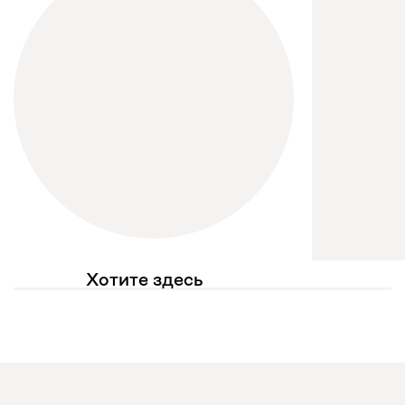
Хотите здесь
увидеть свое фото?
Отмечайте
@mebel.kz_official
в своих публикациях