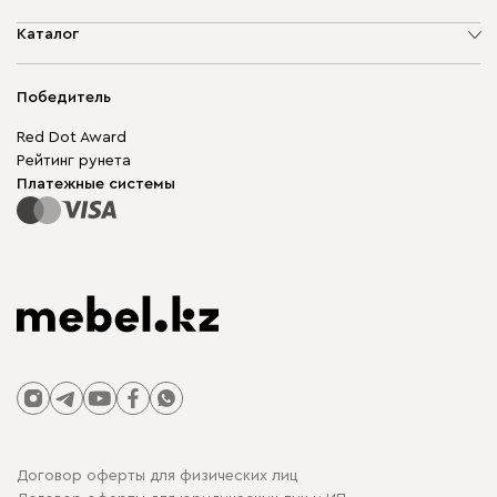
О компании
Каталог
Адреса магазинов
Мягкая мебель
Доставка и оплата
Корпусная мебель
Победитель
Гарантия
Бескаркасная мебель
Mebel.Club
Red Dot Award
Модульная мебель
Для бизнеса
Рейтинг рунета
Столы и стулья
Карта сайта
Платежные системы
Договор оферты для физических лиц