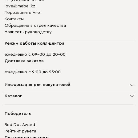
love@mebel.kz
Перезвоните мне
Контакты
Обращение в отдел качества
Написать руководству
Режим работы колл-центра
ежедневно с 09-00 до 20-00
Доставка заказов
ежедневно с 9:00 до 23:00
Информация для покупателей
О компании
Каталог
Адреса магазинов
Мягкая мебель
Доставка и оплата
Корпусная мебель
Победитель
Гарантия
Бескаркасная мебель
Mebel.Club
Red Dot Award
Модульная мебель
Для бизнеса
Рейтинг рунета
Столы и стулья
Карта сайта
Платежные системы