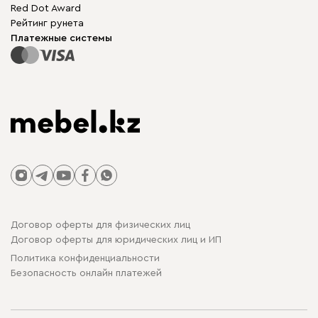
Mebel.Club
Red Dot Award
Модульная мебель
Для бизнеса
Рейтинг рунета
Столы и стулья
Карта сайта
Платежные системы
Договор оферты для физических лиц
Договор оферты для юридических лиц и ИП
Политика конфиденциальности
Безопасность онлайн платежей