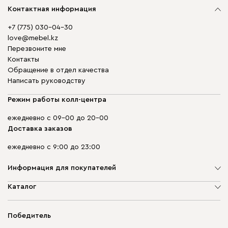
Контактная информация
+7 (775) 030-04-30
love@mebel.kz
Перезвоните мне
Контакты
Обращение в отдел качества
Написать руководству
Режим работы колл-центра
ежедневно с 09-00 до 20-00
Доставка заказов
ежедневно с 9:00 до 23:00
Информация для покупателей
О компании
Каталог
Адреса магазинов
Мягкая мебель
Доставка и оплата
Корпусная мебель
Победитель
Гарантия
Бескаркасная мебель