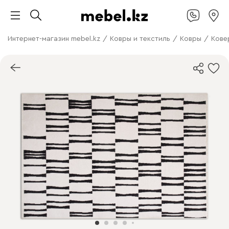
Интернет-магазин mebel.kz
/
Ковры и текстиль
/
Ковры
/
Кове