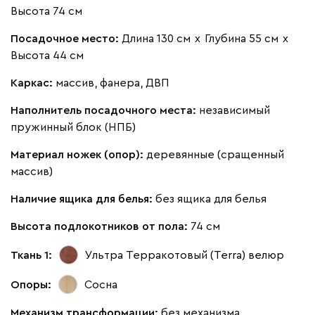
Высота 74 см
Посадочное место:
Длина 130 см
х
Глубина 55 см
х
Высота 44 см
Каркас:
массив, фанера, ДВП
Наполнитель посадочного места:
независимый
пружинный блок (НПБ)
Материал ножек (опор):
деревянные (сращенный
массив)
Наличие ящика для белья:
без ящика для белья
Высота подлокотников от пола:
74 см
Ткань 1:
Ультра Терракотовый (Terra)
велюр
Опоры:
Сосна
Механизм трансформации:
без механизма