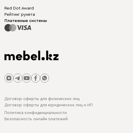
Бескаркасная мебель
Mebel.Club
Red Dot Award
Модульная мебель
Для бизнеса
Рейтинг рунета
Столы и стулья
Карта сайта
Платежные системы
Договор оферты для физических лиц
Договор оферты для юридических лиц и ИП
Политика конфиденциальности
Безопасность онлайн платежей