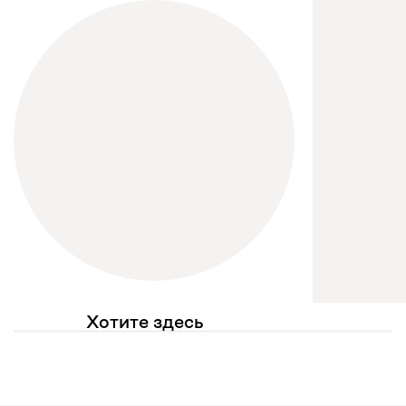
Хотите здесь
увидеть свое фото?
Отмечайте
@mebel.kz_official
в своих публикациях