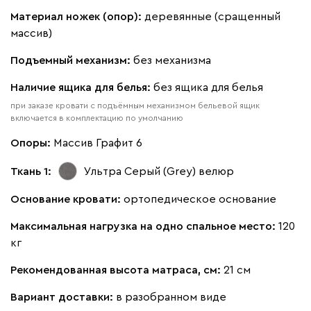
Альтеа
551 820
Материал ножек (опор):
деревянные (сращенный
массив)
Подъемный механизм:
без механизма
Наличие ящика для белья:
без ящика для белья
Бежевый
Графит
Молочный
Серый
при заказе кровати с подъёмным механизмом бельевой ящик
включается в комплектацию по умолчанию
Атмосфера
551 820
Опоры:
Массив Графит 6
Ткань 1:
Ультра Серый (Grey)
велюр
Основание кровати:
ортопедическое основание
Максимальная нагрузка на одно спальное место:
120
230
240
396
695
997
кг
Рекомендованная высота матраса, см:
21 см
Дарте
604 030
Вариант доставки:
в разобранном виде