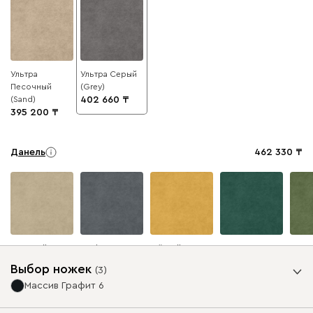
Ультра
Ультра Серый
Песочный
(Grey)
(Sand)
402 660
395 200
Данель
462 330
Бежевый
Графит
Жёлтый
Изумруд
Олив
Выбор ножек
(
3
)
Массив Графит 6
Ультра
462 330