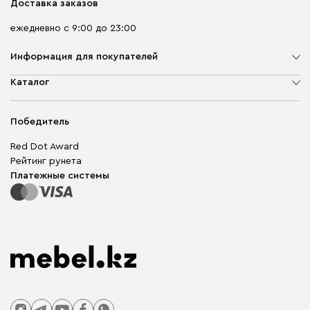
Доставка заказов
ежедневно с 9:00 до 23:00
Информация для покупателей
О компании
Каталог
Адреса магазинов
Мягкая мебель
Доставка и оплата
Корпусная мебель
Победитель
Гарантия
Бескаркасная мебель
Mebel.Club
Red Dot Award
Модульная мебель
Для бизнеса
Рейтинг рунета
Столы и стулья
Карта сайта
Платежные системы