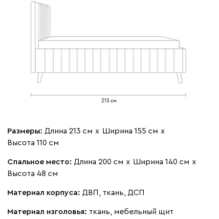
100
130
690
695
792
Винтер
514 530
Виридис
Клэй
Мустард
Оранж
пион
Букле
551 820
Размеры:
Длина 213 см
х
Ширина 155 см
х
Высота 110 см
Спальное место:
Длина 200 см
х
Ширина 140 см
х
Высота 48 см
Материал корпуса:
ДВП, ткань, ДСП
Вайт
Латте
Терра
Материал изголовья:
ткань, мебельный щит