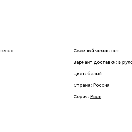
нтепон
Съемный чехол:
нет
Вариант доставки:
в рул
Цвет:
белый
Страна:
Россия
Серия
:
Рион