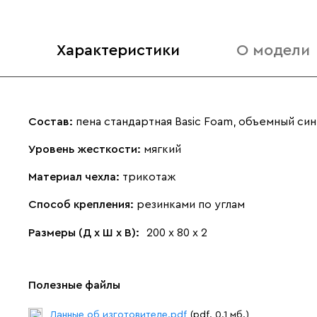
Характеристики
О модели
Состав:
пена стандартная Basic Foam, объемный си
Уровень жесткости:
мягкий
Материал чехла:
трикотаж
Способ крепления:
резинками по углам
Размеры (Д х Ш х В):
200 х 80 х 2
Полезные файлы
Данные об изготовителе.pdf
(pdf. 0.1 мб.)