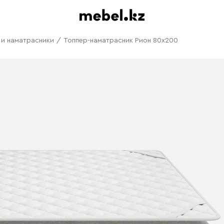
 и наматрасники
/
Топпер-наматрасник Рион 80x200