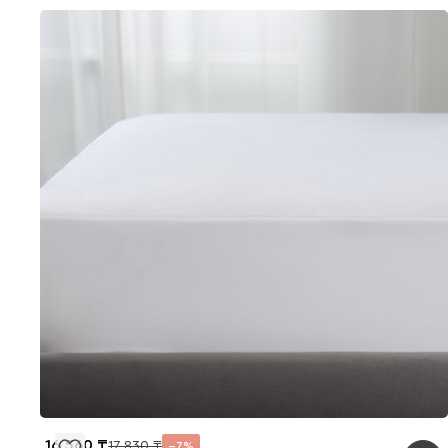
16 560
17 830
7