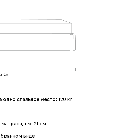
Айвори (Ivory)
Горчичный
Дымчатый
(Mustard)
(Smoke)
Коралловый
Минт (Mint)
Песочный
(Coral)
(Sand)
а одно спальное место:
120 кг
 матраса, см:
21 см
Розовый (Rose)
Серый (Grey)
Сливовый
обранном виде
(Plum)