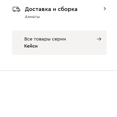
Доставка и сборка
Изумруд
Олива
Розовый
Алматы
Орех
9700
Все товары серии
Кейси
Светло-
Серый
Синий
бежевый
Терракота
Ультра
350 460