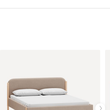
Бежевый
Графит
Кофе
Олива
Песочный
Синий
Терракота
Онли
350 460