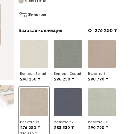
Велютто 18
Фильтры
Базовая коллекция
От
276 250
Бентори Белый
Бентори Серый
Велютто 6
298 250
298 250
290 790
Велютто 18
Велютто 32
Велютто 51
276 250
283 330
290 790
290 790
5