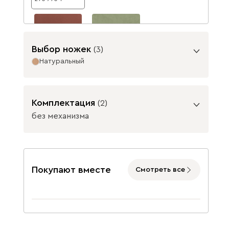
Выбор ножек
(
3
)
Натуральный
Велютто 55
Велютто 69
283 330
283 330
Опоры
Комплектация
(
2
)
Данель
350 460
без механизма
Подъемный механизм
без механизма
с механизмом
Покупают вместе
Смотреть все
Графит
Натуральный
Бежевый
Графит
Жёлтый
9700