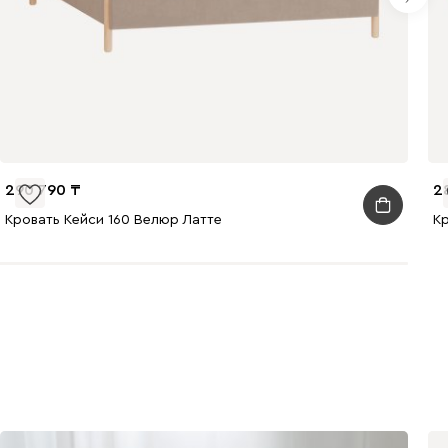
020
120
236
290 790
2
Кровать Кейси 160 Велюр Латте
К
240
310
430
495
520
670