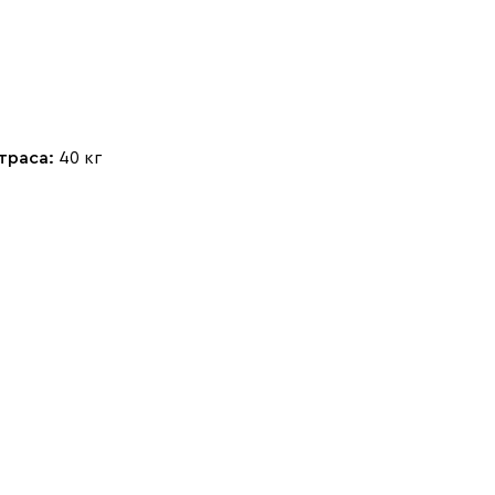
Стоун (Stone)
Тёмно-зеленый
Тёмно-синий
траса:
40 кг
(Forest)
(Midnight)
Чернильный
Ягодный (Berry)
(Ink)
Бентори
350 460