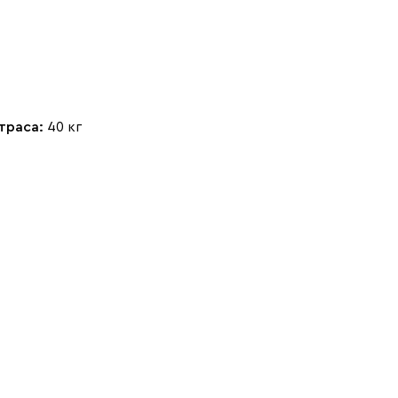
Стоун (Stone)
Тёмно-зеленый
Тёмно-синий
траса:
40 кг
(Forest)
(Midnight)
Чернильный
Ягодный (Berry)
(Ink)
Бентори
350 460