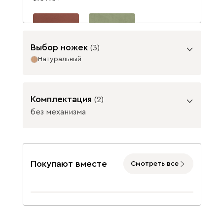
Выбор ножек
(
3
)
Натуральный
Велютто 55
Велютто 69
283 330
283 330
Опоры
Комплектация
(
2
)
Данель
350 460
без механизма
Подъемный механизм
без механизма
с механизмом
Покупают вместе
Смотреть все
Графит
Натуральный
Бежевый
Графит
Жёлтый
9700