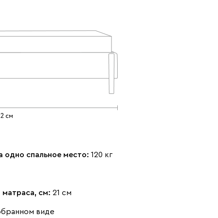
Айвори (Ivory)
Горчичный
Дымчатый
(Mustard)
(Smoke)
Коралловый
Минт (Mint)
Песочный
(Coral)
(Sand)
а одно спальное место:
120 кг
 матраса, см:
21 см
Розовый (Rose)
Серый (Grey)
Сливовый
обранном виде
(Plum)