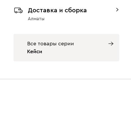
Доставка и сборка
Изумруд
Олива
Розовый
Алматы
Орех
9700
Все товары серии
Кейси
Светло-
Серый
Синий
бежевый
Терракота
Ультра
350 460