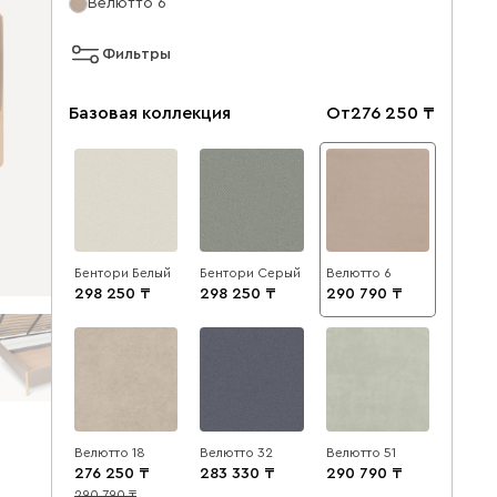
Велютто 6
Фильтры
Базовая коллекция
От
276 250
Бентори Белый
Бентори Серый
Велютто 6
298 250
298 250
290 790
Велютто 18
Велютто 32
Велютто 51
276 250
283 330
290 790
290 790
5