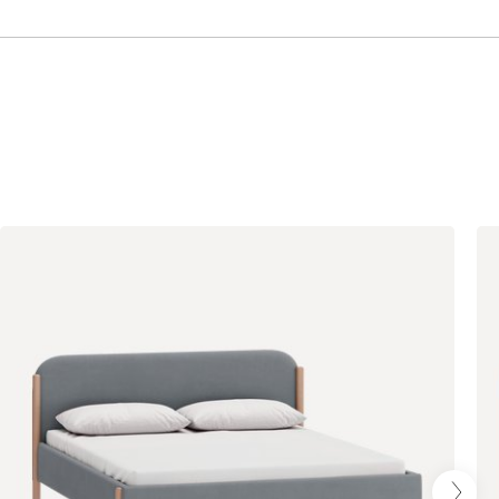
Бежевый
Графит
Кофе
Олива
Песочный
Синий
Терракота
Онли
350 460