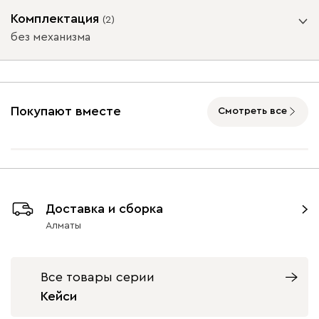
Опоры
Комплектация
(
2
)
без механизма
Айвори (Ivory)
Горчичный
Дымчатый
Коралловый
Минт 
Подъемный механизм
(Mustard)
(Smoke)
(Coral)
без механизма
с механизмом
Покупают вместе
Смотреть все
Бентори
350 460
Графит
Натуральный
Орех
9700
9700
Доставка и сборка
Бежевый
Графит
Кофе
Олива
Песо
Алматы
Онли
350 460
Все товары серии
Кейси