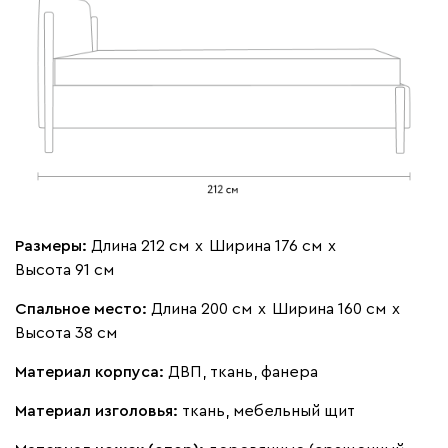
Мола
357 910
Жёлтый
Песочный
Розовый
Светло-серый
Серы
Ланза
357 910
Размеры:
Длина 212 см
х
Ширина 176 см
х
Высота 91 см
Спальное место:
Длина 200 см
х
Ширина 160 см
х
Высота 38 см
Материал корпуса:
ДВП, ткань, фанера
Бежевый
Вишневый
Голубой
Графит
Зеле
Материал изголовья:
ткань, мебельный щит
Кларинс
372 830