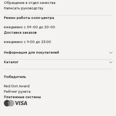
Обращение в отдел качества
Написать руководству
Режим работы колл-центра
ежедневно с 09-00 до 20-00
Доставка заказов
ежедневно с 9:00 до 23:00
Информация для покупателей
О компании
Каталог
Адреса магазинов
Мягкая мебель
Доставка и оплата
Корпусная мебель
Победитель
Гарантия
Бескаркасная мебель
Mebel.Club
Red Dot Award
Модульная мебель
Для бизнеса
Рейтинг рунета
Столы и стулья
Карта сайта
Платежные системы