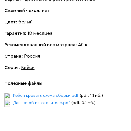
Съемный чехол:
нет
Вайт
Латте
Терра
Цвет:
белый
Гарантия:
18 месяцев
Альтеа
410 120
Рекомендованный вес матраса:
40 кг
Страна:
Россия
Серия
:
Кейси
Бежевый
Графит
Молочный
Серый
Полезные файлы
Дарте
447 410
Кейси кровать схема сборки.pdf
(pdf. 1.1 мб.)
Данные об изготовителе.pdf
(pdf. 0.1 мб.)