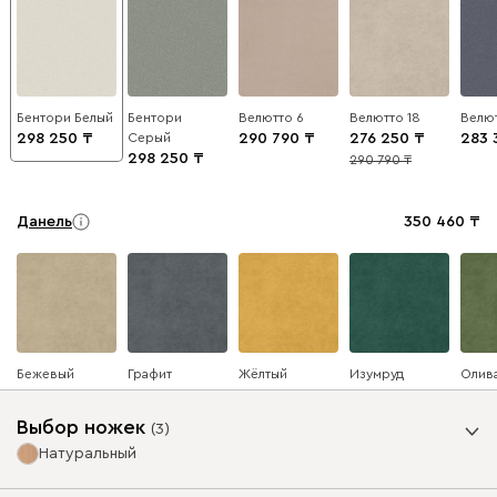
Бентори Белый
Бентори
Велютто 6
Велютто 18
Велют
298 250
Серый
290 790
276 250
283 
298 250
290 790
5
Данель
350 460
Бежевый
Графит
Жёлтый
Изумруд
Олив
Выбор ножек
(
3
)
Натуральный
Ультра
350 460