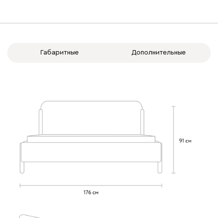
020
120
236
240
310
Габаритные
Дополнительные
Вертикаль
357 910
000
490
795
910
930
Геста
357 910
Бежевый
Изумруд
Марсала
Молочный
Мята