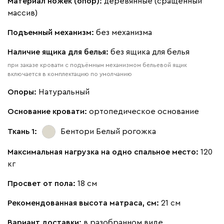
Материал ножек (опор):
деревянные (сращенный
массив)
Подъемный механизм:
без механизма
Наличие ящика для белья:
без ящика для белья
100
130
690
695
792
при заказе кровати с подъёмным механизмом бельевой ящик
включается в комплектацию по умолчанию
Винтер
372 830
Опоры:
Натуральный
Основание кровати:
ортопедическое основание
Ткань 1:
Бентори Белый
рогожка
Максимальная нагрузка на одно спальное место:
120
Виридис
Клэй
Мустард
Оранж
пион
кг
Просвет от пола:
18 см
Букле
410 120
Рекомендованная высота матраса, см:
21 см
Вариант доставки:
в разобранном виде