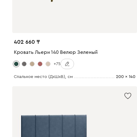
402 660
Кровать Льери 140 Велюр Зеленый
+75
Спальное место (ДхШхВ)
, см
200 x 140