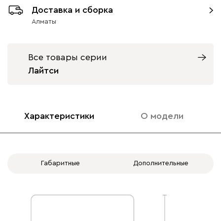
Доставка и сборка
Алматы
Бежевый
Графит
Жёлтый
Изумруд
Розо
Все товары серии
Лайтси
Ультра
320 620
Характеристики
О модели
Горчичный
Дымчатый
Коралловый
Минт (Mint)
Розов
(Mustard)
(Smoke)
(Coral)
Габаритные
Дополнительные
Бентори
320 620