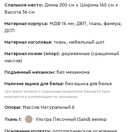
Спальное место:
Длина 200 см
х
Ширина 160 см
х
Высота 36 см
Геста
328 080
Материал корпуса:
МДФ 16 мм, ДВП, ткань, фанера,
ДСП
Материал изголовья:
ткань, мебельный щит
Материал ножек (опор):
деревянные (сращенный
Бежевый
Изумруд
Марсала
Молочный
Мята
массив)
Подъемный механизм:
без механизма
Мола
328 080
Наличие ящика для белья:
без ящика для белья
при заказе кровати с подъёмным механизмом бельевой ящик
включается в комплектацию по умолчанию
Опоры:
Массив Натуральный 6
Жёлтый
Песочный
Розовый
Светло-серый
Серы
Ткань 1:
Ультра Песочный (Sand)
велюр
Ланза
328 080
Основание кровати:
ортопедическое основание