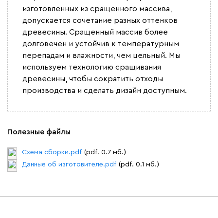
изготовленных из сращенного массива,
допускается сочетание разных оттенков
древесины. Сращенный массив более
Виридис
Клэй
Мустард
Оранж
пион
долговечен и устойчив к температурным
перепадам и влажности, чем цельный. Мы
Букле
387 750
используем технологию сращивания
древесины, чтобы сократить отходы
производства и сделать дизайн доступным.
Вайт
Латте
Терра
Полезные файлы
Схема сборки.pdf
(pdf. 0.7 мб.)
Альтеа
387 750
Данные об изготовителе.pdf
(pdf. 0.1 мб.)