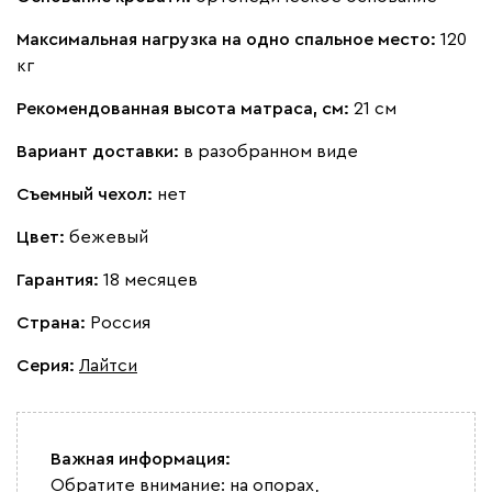
Максимальная нагрузка на одно спальное место:
120
кг
Рекомендованная высота матраса, см:
21 см
Бежевый
Вишневый
Голубой
Графит
Зеле
Вариант доставки:
в разобранном виде
Съемный чехол:
нет
Кларинс
357 910
Цвет:
бежевый
Гарантия:
18 месяцев
Страна:
Россия
130
690
695
792
900
Серия
:
Лайтси
Винтер
357 910
Важная информация:
Обратите внимание: на опорах,