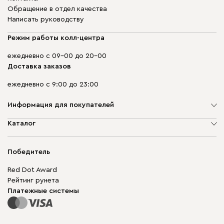
Обращение в отдел качества
Написать руководству
Режим работы колл-центра
ежедневно с 09-00 до 20-00
Доставка заказов
ежедневно с 9:00 до 23:00
Информация для покупателей
О компании
Каталог
Адреса магазинов
Мягкая мебель
Доставка и оплата
Корпусная мебель
Победитель
Гарантия
Бескаркасная мебель
Mebel.Club
Red Dot Award
Модульная мебель
Для бизнеса
Рейтинг рунета
Столы и стулья
Карта сайта
Платежные системы