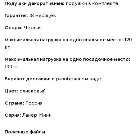
Букле
357 910
Подушки декоративные:
подушки в комплекте
Гарантия:
18 месяцев
Опоры:
Черная
Максимальная нагрузка на одно спальное место:
120
Вайт
Латте
Терра
кг
Максимальная нагрузка на одно посадочное место:
Альтеа
357 910
100 кг
Вариант доставки:
в разобранном виде
Цвет:
оливковый
Страна:
Россия
Бежевый
Графит
Молочный
Серый
Серия
:
Ланер-Мини
Атмосфера
357 910
Полезные файлы