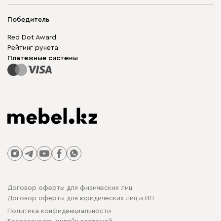
Адреса магазинов
Мягкая мебель
Доставка и оплата
Корпусная мебель
Победитель
Гарантия
Бескаркасная мебель
Mebel.Club
Red Dot Award
Модульная мебель
Для бизнеса
Рейтинг рунета
Столы и стулья
Карта сайта
Платежные системы
Договор оферты для физических лиц
Договор оферты для юридических лиц и ИП
Политика конфиденциальности