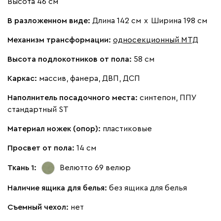
Высота 46 см
Жёлтый
Песочный
Розовый
Светло-серый
Серы
В разложенном виде:
Длина 142 см
х
Ширина 198 см
Кларинс
305 710
Механизм трансформации:
односекционный МТД
Высота подлокотников от пола:
58 см
Каркас:
массив, фанера, ДВП, ДСП
Наполнитель посадочного места:
синтепон, ППУ
100
130
690
695
792
стандартный ST
Винтер
305 710
Материал ножек (опор):
пластиковые
Просвет от пола:
14 см
Ткань 1:
Велютто 69
велюр
Наличие ящика для белья:
без ящика для белья
Виридис
Клэй
Мустард
Оранж
пион
Съемный чехол:
нет