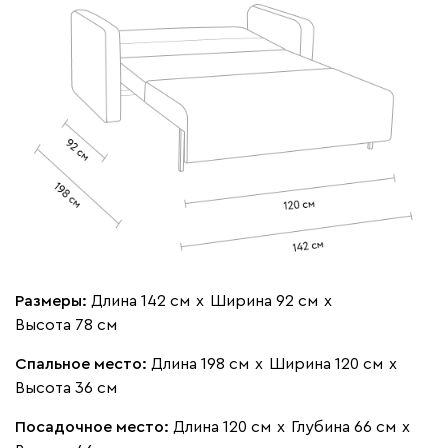
020
120
236
240
310
Геста
275 880
Бежевый
Изумруд
Марсала
Молочный
Мята
Размеры:
Длина 142 см
х
Ширина 92 см
х
Мола
275 880
Высота 78 см
Спальное место:
Длина 198 см
х
Ширина 120 см
х
Высота 36 см
Посадочное место:
Длина 120 см
х
Глубина 66 см
х