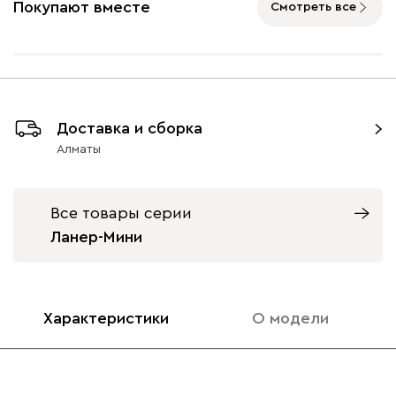
Покупают вместе
Смотреть все
Айвори (Ivory)
Горчичный
Дымчатый
Коралловый
Минт 
(Mustard)
(Smoke)
(Coral)
Доставка и сборка
Алматы
Бентори
253 500
Все товары серии
Ланер-Мини
Бежевый
Графит
Кофе
Олива
Песо
Характеристики
О модели
Онли
253 500