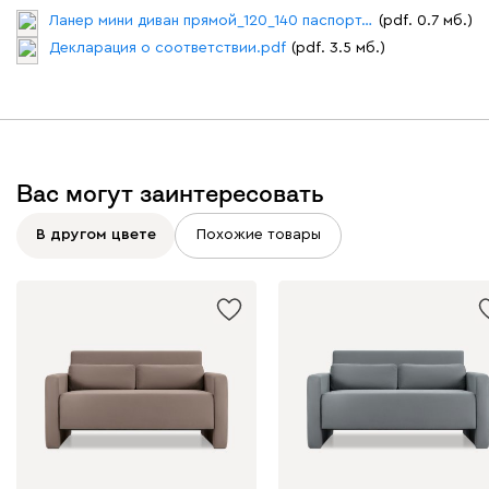
Ланер мини диван прямой_120_140 паспорт.pdf
(pdf. 0.7 мб.)
Декларация о соответствии.pdf
(pdf. 3.5 мб.)
230
240
396
695
997
Дарте
402 660
Вас могут заинтересовать
В другом цвете
Похожие товары
Графит
Серый
Терракота
Тёмно-синий