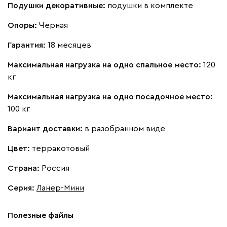
Букле
357 910
Подушки декоративные:
подушки в комплекте
Опоры:
Черная
Гарантия:
18 месяцев
Максимальная нагрузка на одно спальное место:
120
Вайт
Латте
Терра
кг
Максимальная нагрузка на одно посадочное место:
Альтеа
357 910
100 кг
Вариант доставки:
в разобранном виде
Цвет:
терракотовый
Страна:
Россия
Бежевый
Графит
Молочный
Серый
Серия
:
Ланер-Мини
Атмосфера
357 910
Полезные файлы