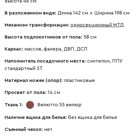
Высота 46 см
Жёлтый
Песочный
Розовый
Светло-серый
Серы
В разложенном виде:
Длина 142 см
х
Ширина 198 см
Кларинс
305 710
Механизм трансформации:
односекционный МТД
Высота подлокотников от пола:
58 см
Каркас:
массив, фанера, ДВП, ДСП
Наполнитель посадочного места:
синтепон, ППУ
100
130
690
695
792
стандартный ST
Винтер
305 710
Материал ножек (опор):
пластиковые
Просвет от пола:
14 см
Ткань 1:
Велютто 55
велюр
Наличие ящика для белья:
без ящика для белья
Виридис
Клэй
Мустард
Оранж
пион
Съемный чехол:
нет