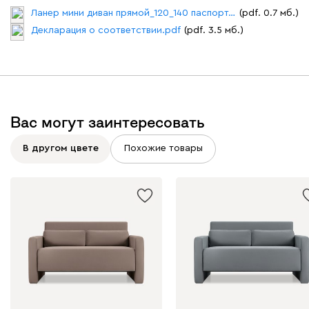
Ланер мини диван прямой_120_140 паспорт.pdf
(pdf. 0.7 мб.)
Декларация о соответствии.pdf
(pdf. 3.5 мб.)
230
240
396
695
997
Дарте
402 660
Вас могут заинтересовать
В другом цвете
Похожие товары
Графит
Серый
Терракота
Тёмно-синий