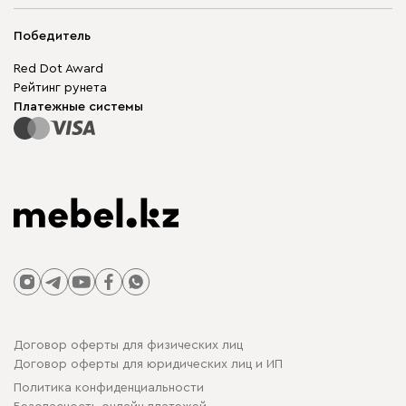
Адреса магазинов
Мягкая мебель
Доставка и оплата
Корпусная мебель
Победитель
Гарантия
Бескаркасная мебель
Mebel.Club
Red Dot Award
Модульная мебель
Для бизнеса
Рейтинг рунета
Столы и стулья
Карта сайта
Платежные системы
Договор оферты для физических лиц
Договор оферты для юридических лиц и ИП
Политика конфиденциальности