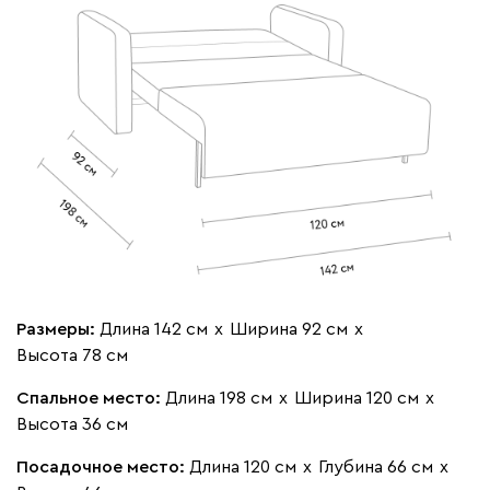
020
120
236
240
310
Геста
275 880
Бежевый
Изумруд
Марсала
Молочный
Мята
Размеры:
Длина 142 см
х
Ширина 92 см
х
Мола
275 880
Высота 78 см
Спальное место:
Длина 198 см
х
Ширина 120 см
х
Высота 36 см
Посадочное место:
Длина 120 см
х
Глубина 66 см
х