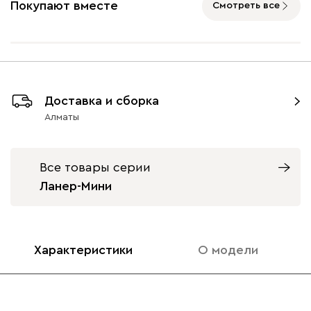
Покупают вместе
Смотреть все
Айвори (Ivory)
Горчичный
Дымчатый
Коралловый
Минт 
(Mustard)
(Smoke)
(Coral)
Доставка и сборка
Алматы
Бентори
253 500
Все товары серии
Ланер-Мини
Бежевый
Графит
Кофе
Олива
Песо
Характеристики
О модели
Онли
253 500