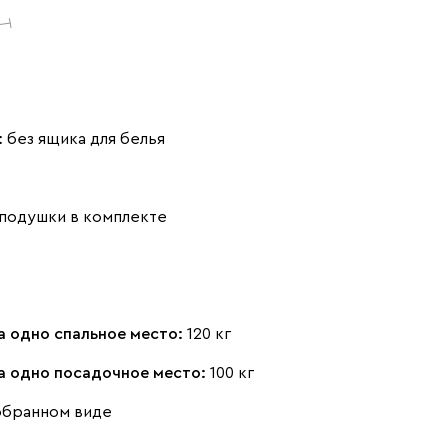
Айвори (Ivory)
Горчичный
Дымчатый
(Mustard)
(Smoke)
:
без ящика для белья
подушки в комплекте
Коралловый
Минт (Mint)
Песочный
(Coral)
(Sand)
а одно спальное место:
120 кг
на одно посадочное место:
100 кг
обранном виде
Розовый (Rose)
Серый (Grey)
Сливовый
(Plum)