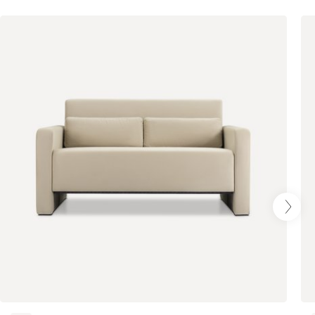
Бежевый
Графит
Кофе
Олива
Песочный
Синий
Терракота
Онли
253 500