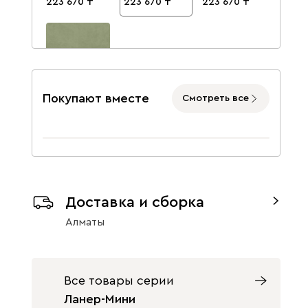
223 670
223 670
223 670
Покупают вместе
Смотреть все
Велютто 69
223 670
Данель
253 500
Доставка и сборка
Алматы
Бежевый
Графит
Жёлтый
Все товары серии
Ланер-Мини