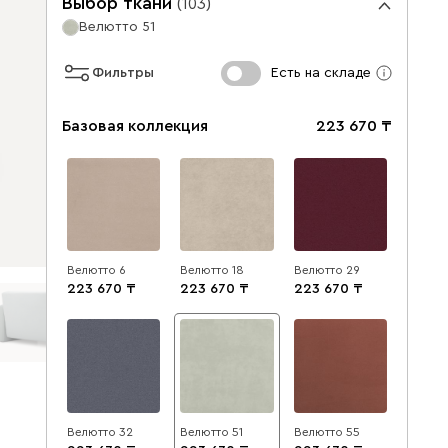
Выбор ткани
(
103
)
Велютто 51
Фильтры
Есть на складе
Базовая коллекция
223 670
Велютто 6
Велютто 18
Велютто 29
223 670
223 670
223 670
Велютто 32
Велютто 51
Велютто 55