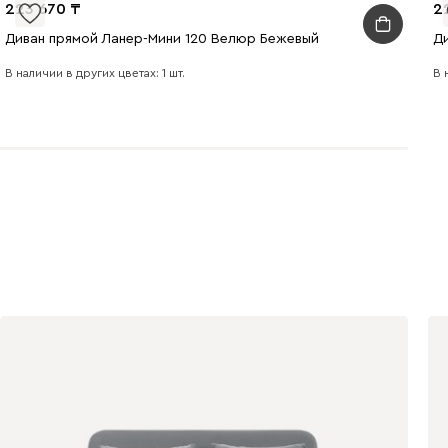
223 670
2
Диван прямой Ланер-Мини 120 Велюр Бежевый
Д
В наличии в других цветах: 1 шт.
В 
020
120
236
240
310
430
495
520
670