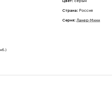
Цвет:
серый
Страна:
Россия
Серия
:
Ланер-Мини
 мб.)