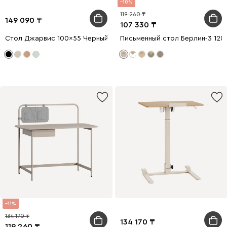
10
119 260
149 090
107 330
Стол Джарвис 100x55 Черный
Письменный стол Берлин-3 120
11
134 170
134 170
119 260