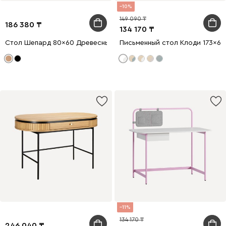
10
149 090
186 380
134 170
Стол Шепард 80x60 Древесный натуральный/Белый
Письменный стол Клоди 173x60
11
134 170
246 040