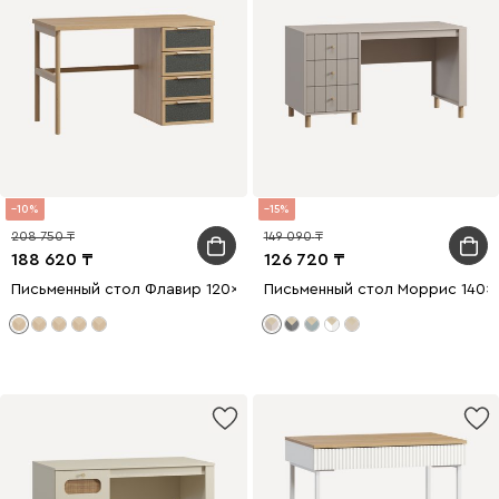
10
15
208 750
149 090
188 620
126 720
Письменный стол Флавир 120x60 Рогожка Графитовый
Письменный стол Моррис 140x