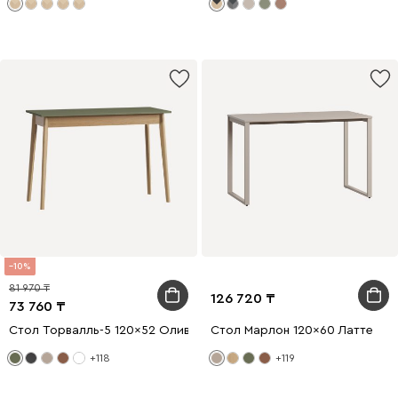
10
81 970
126 720
73 760
Стол Торвалль-5 120x52 Оливковый/Натуральный
Стол Марлон 120x60 Латте
+118
+119