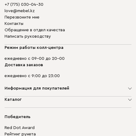
+7 (775) 030-04-30
love@mebel.kz
Перезвоните мне
Контакты
Обращение в отдел качества
Написать руководству
Режим работы колл-центра
ежедневно с 09-00 до 20-00
Доставка заказов
ежедневно с 9:00 до 23:00
Информация для покупателей
О компании
Каталог
Адреса магазинов
Мягкая мебель
Доставка и оплата
Корпусная мебель
Победитель
Гарантия
Бескаркасная мебель
Mebel.Club
Red Dot Award
Модульная мебель
Для бизнеса
Рейтинг рунета