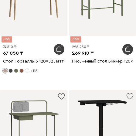
10
10
74 510
298 250
67 050
269 910
Стол Торвалль-5 120x52 Латте/Натуральный
Письменный стол Бинкер 120x
+118