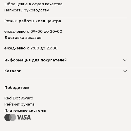
Обращение в отдел качества
Написать руководству
Режим работы колл-центра
ежедневно с 09-00 до 20-00
Доставка заказов
ежедневно с 9:00 до 23:00
Информация для покупателей
О компании
Каталог
Адреса магазинов
Мягкая мебель
Доставка и оплата
Корпусная мебель
Победитель
Гарантия
Бескаркасная мебель
Mebel.Club
Red Dot Award
Модульная мебель
Для бизнеса
Рейтинг рунета
Столы и стулья
Карта сайта
Платежные системы