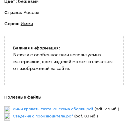
Цвет:
бежевый
Ланза
357 910
Страна:
Россия
Серия
:
Имми
Важная информация:
Бежевый
Вишневый
Голубой
Графит
Зеле
В связи с особенностями используемых
материалов, цвет изделий может отличаться
Кларинс
395 200
от изображений на сайте.
Полезные файлы
100
130
690
695
792
Имми кровать-тахта 90 схема сборки.pdf
(pdf. 2.2 мб.)
Сведения о производителе.pdf
(pdf. 0.1 мб.)
Винтер
395 200