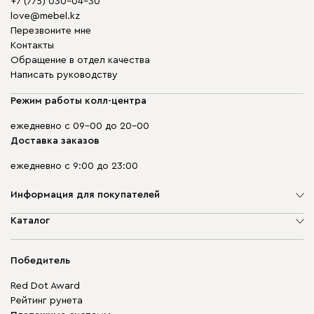
+7 (775) 030-04-30
love@mebel.kz
Перезвоните мне
Контакты
Обращение в отдел качества
Написать руководству
Режим работы колл-центра
ежедневно с 09-00 до 20-00
Доставка заказов
ежедневно с 9:00 до 23:00
Информация для покупателей
О компании
Каталог
Адреса магазинов
Мягкая мебель
Доставка и оплата
Корпусная мебель
Победитель
Гарантия
Бескаркасная мебель
Mebel.Club
Red Dot Award
Модульная мебель
Для бизнеса
Рейтинг рунета
Столы и стулья
Карта сайта