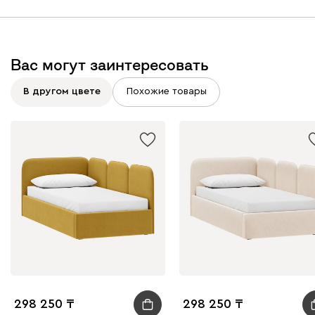
Вас могут заинтересовать
Виридис
Клэй
Мустард
Оранж
пион
В другом цвете
Похожие товары
Букле
447 410
Вайт
Латте
Терра
Альтеа
447 410
298 250
298 250