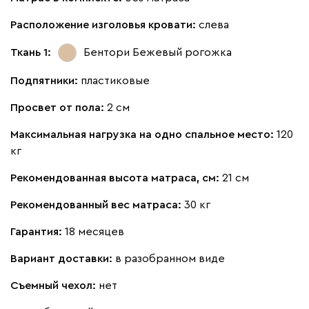
Расположение изголовья кровати:
слева
Бежевый
Изумруд
Марсала
Молочный
Мята
Ткань 1:
Бентори Бежевый
рогожка
Мола
357 910
Подпятники:
пластиковые
Просвет от пола:
2 см
Максимальная нагрузка на одно спальное место:
120
кг
Жёлтый
Песочный
Розовый
Светло-серый
Серы
Рекомендованная высота матраса, см:
21 см
Вулли
357 910
Рекомендованный вес матраса:
30 кг
Гарантия:
18 месяцев
Вариант доставки:
в разобранном виде
Съемный чехол:
нет
092
100
230
380
684