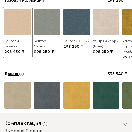
Базовая коллекция
298 250
Бентори
Бентори
Бентори Синий
Ультра Айвори
Ультр
Бежевый
Серый
298 250
(Ivory)
Горч
298 250
298 250
298 250
(Must
298 
Данель
335 540
Бежевый
Графит
Жёлтый
Изумруд
Олив
Комплектация
(
4
)
Выбрано 2 опции