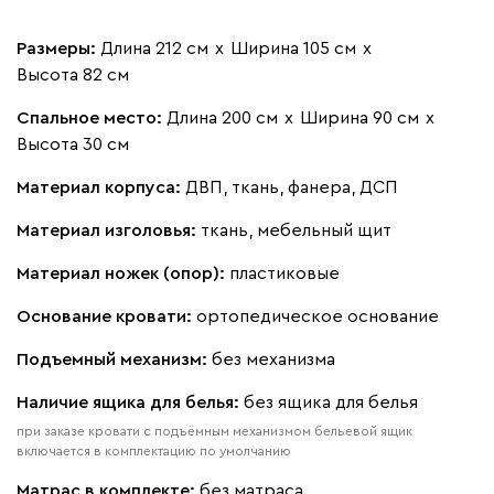
Размеры:
Длина 212 см
х
Ширина 105 см
х
Высота 82 см
Спальное место:
Длина 200 см
х
Ширина 90 см
х
020
120
236
240
310
Высота 30 см
Вертикаль
357 910
Материал корпуса:
ДВП, ткань, фанера, ДСП
Материал изголовья:
ткань, мебельный щит
Материал ножек (опор):
пластиковые
Основание кровати:
ортопедическое основание
000
490
795
910
930
Подъемный механизм:
без механизма
Геста
357 910
Наличие ящика для белья:
без ящика для белья
при заказе кровати с подъёмным механизмом бельевой ящик
включается в комплектацию по умолчанию
Матрас в комплекте:
без матраса