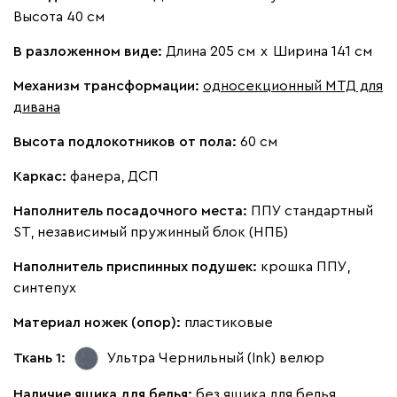
Высота 40 см
В разложенном виде:
Длина 205 см
х
Ширина 141 см
Механизм трансформации:
односекционный МТД для
дивана
Высота подлокотников от пола:
60 см
Каркас:
фанера, ДСП
Наполнитель посадочного места:
ППУ стандартный
ST, независимый пружинный блок (НПБ)
Наполнитель приспинных подушек:
крошка ППУ,
синтепух
Материал ножек (опор):
пластиковые
Ткань 1:
Ультра Чернильный (Ink)
велюр
Наличие ящика для белья:
без ящика для белья