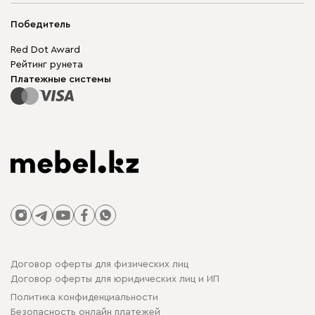
Мягкая мебель
Доставка и оплата
Корпусная мебель
Победитель
Гарантия
Бескаркасная мебель
Mebel.Club
Red Dot Award
Модульная мебель
Для бизнеса
Рейтинг рунета
Столы и стулья
Карта сайта
Платежные системы
Договор оферты для физических лиц
Договор оферты для юридических лиц и ИП
Политика конфиденциальности
Безопасность онлайн платежей