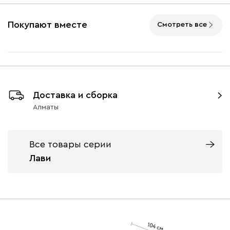
Покупают вместе
Смотреть все
Кларинс
551 820
Доставка и сборка
100
130
690
695
792
Алматы
Вулли
551 820
Все товары серии
Лави
092
100
230
380
684