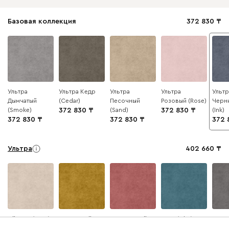
Базовая коллекция
372 830
Ультра
Ультра Кедр
Ультра
Ультра
Ультр
Дымчатый
(Cedar)
Песочный
Розовый (Rose)
Черн
(Smoke)
372 830
(Sand)
372 830
(Ink)
372 830
372 830
372 
Ультра
402 660
Айвори (Ivory)
Горчичный
Коралловый
Минт (Mint)
Серый
(Mustard)
(Coral)