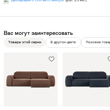
Декларация о соответствии.pdf
(pdf. 3.5 мб.)
Вас могут заинтересовать
Бежевый
Графит
Молочный
Серый
Товары этой серии
В другом цвете
Похожие това
Дарте
1 543 740
Графит
Серый
Терракота
Тёмно-синий