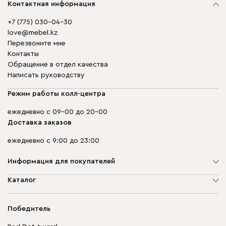
Контактная информация
+7 (775) 030-04-30
love@mebel.kz
Перезвоните мне
Контакты
Обращение в отдел качества
Написать руководству
Режим работы колл-центра
ежедневно с 09-00 до 20-00
Доставка заказов
ежедневно с 9:00 до 23:00
Информация для покупателей
О компании
Каталог
Адреса магазинов
Мягкая мебель
Доставка и оплата
Корпусная мебель
Победитель
Гарантия
Бескаркасная мебель
Mebel.Club