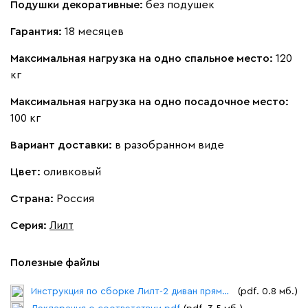
Бежевый
Подушки декоративные:
Вишневый
без подушек
Голубой
Графит
Зеле
Гарантия:
18 месяцев
Кларинс
1 126 090
Максимальная нагрузка на одно спальное место:
120
кг
Максимальная нагрузка на одно посадочное место:
100 кг
690
695
792
995
Вариант доставки:
в разобранном виде
Цвет:
оливковый
Букле
1 267 790
Страна:
Россия
Серия
:
Лилт
Полезные файлы
Вайт
Латте
Терра
Инструкция по сборке Лилт-2 диван прямой.pdf
(pdf. 0.8 мб.)
Альтеа
1 267 790