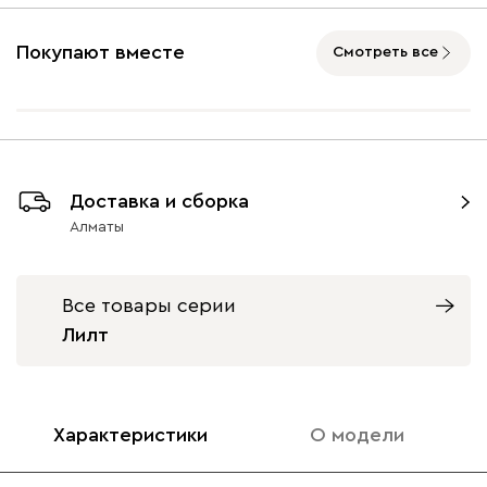
Ультра
879 970
Покупают вместе
Смотреть все
Айвори (Ivory)
Горчичный
Дымчатый
Коралловый
Минт 
Доставка и сборка
(Mustard)
(Smoke)
(Coral)
Алматы
Бентори
879 970
Все товары серии
Лилт
Бежевый
Графит
Кофе
Олива
Песо
Характеристики
О модели
Онли
879 970