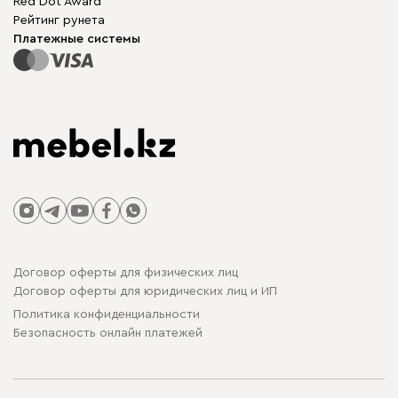
Red Dot Award
Модульная мебель
Для бизнеса
Рейтинг рунета
Столы и стулья
Карта сайта
Платежные системы
Договор оферты для физических лиц
Договор оферты для юридических лиц и ИП
Политика конфиденциальности
Безопасность онлайн платежей