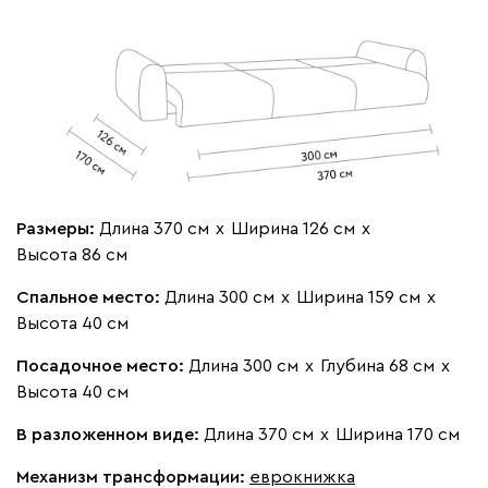
020
120
236
240
310
Вертикаль
969 470
Размеры:
Длина 370 см
х
Ширина 126 см
х
Высота 86 см
Спальное место:
Длина 300 см
х
Ширина 159 см
х
Высота 40 см
000
490
795
910
930
Посадочное место:
Длина 300 см
х
Глубина 68 см
х
Высота 40 см
Геста
969 470
В разложенном виде:
Длина 370 см
х
Ширина 170 см
Механизм трансформации:
еврокнижка