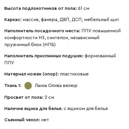
Высота подлокотников от пола:
61 см
Каркас:
массив, фанера, ДВП, ДСП, мебельный щит
Бежевый
Изумруд
Марсала
Молочный
Мята
Наполнитель посадочного места:
ППУ повышенной
Мола
969 470
комфортности HS, синтепон, независимый
пружинный блок (НПБ)
Наполнитель приспинных подушек:
формованный
ППУ
Материал ножек (опор):
пластиковые
Жёлтый
Песочный
Розовый
Светло-серый
Серы
Ткань 1:
Ланза Олива
велюр
Ланза
969 470
Просвет от пола:
2 см
Наличие ящика для белья:
с ящиком для белья
Съемный чехол:
нет