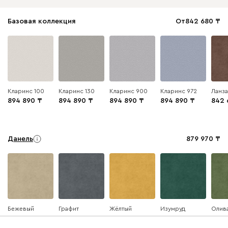
Базовая коллекция
От
842 680
Кларинс 100
Кларинс 130
Кларинс 900
Кларинс 972
Ланз
894 890
894 890
894 890
894 890
842 
Данель
879 970
Бежевый
Графит
Жёлтый
Изумруд
Олив