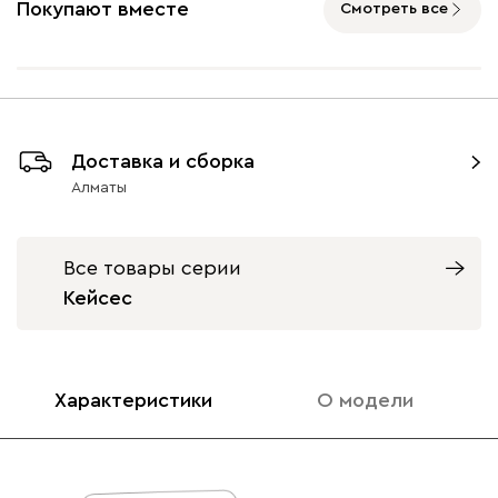
Покупают вместе
Смотреть все
Айвори (Ivory)
Горчичный
Дымчатый
Коралловый
Минт 
(Mustard)
(Smoke)
(Coral)
Доставка и сборка
Алматы
Бентори
290 790
Все товары серии
Кейсес
Бежевый
Графит
Кофе
Олива
Песо
Характеристики
О модели
Онли
290 790