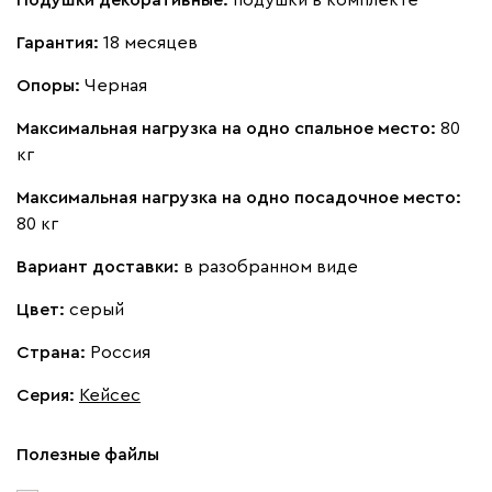
Подушки декоративные:
подушки в комплекте
Ланза
313 170
Гарантия:
18 месяцев
Опоры:
Черная
Максимальная нагрузка на одно спальное место:
80
кг
Бежевый
Вишневый
Голубой
Графит
Зеле
Максимальная нагрузка на одно посадочное место:
Кларинс
343 000
80 кг
Вариант доставки:
в разобранном виде
Цвет:
серый
Страна:
Россия
100
130
690
695
792
Серия
:
Кейсес
Альтеа
380 290
Полезные файлы