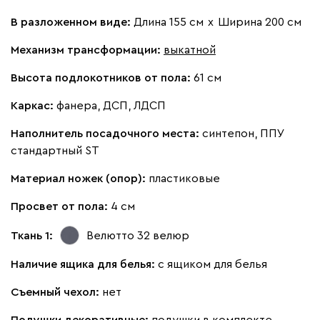
Бежевый
Изумруд
Марсала
Молочный
Мята
В разложенном виде:
Длина 155 см
х
Ширина 200 см
Мола
313 170
Механизм трансформации:
выкатной
Высота подлокотников от пола:
61 см
Каркас:
фанера, ДСП, ЛДСП
Наполнитель посадочного места:
синтепон, ППУ
Жёлтый
Песочный
Розовый
Светло-серый
Серы
стандартный ST
Материал ножек (опор):
пластиковые
Вулли
313 170
Просвет от пола:
4 см
Ткань 1:
Велютто 32
велюр
Наличие ящика для белья:
с ящиком для белья
092
100
230
380
684
Съемный чехол:
нет