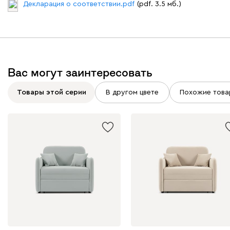
Декларация о соответствии.pdf
(pdf. 3.5 мб.)
Бежевый
Графит
Молочный
Серый
Дарте
432 490
Вас могут заинтересовать
Товары этой серии
В другом цвете
Похожие това
Графит
Серый
Терракота
Тёмно-синий