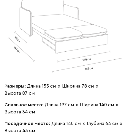
020
120
236
240
310
Вертикаль
313 170
000
490
795
910
930
Размеры:
Длина 155 см
х
Ширина 78 см
х
Высота 87 см
Геста
313 170
Спальное место:
Длина 197 см
х
Ширина 140 см
х
Высота 34 см
Посадочное место:
Длина 140 см
х
Глубина 64 см
х
Высота 43 см