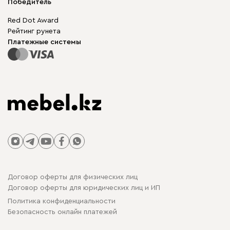
Корпусная мебель
Победитель
Гарантия
Бескаркасная мебель
Mebel.Club
Red Dot Award
Модульная мебель
Для бизнеса
Рейтинг рунета
Столы и стулья
Карта сайта
Платежные системы
Договор оферты для физических лиц
Договор оферты для юридических лиц и ИП
Политика конфиденциальности
Безопасность онлайн платежей