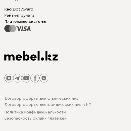
Гарантия
Бескаркасная мебель
Mebel.Club
Red Dot Award
Модульная мебель
Для бизнеса
Рейтинг рунета
Столы и стулья
Карта сайта
Платежные системы
Договор оферты для физических лиц
Договор оферты для юридических лиц и ИП
Политика конфиденциальности
Безопасность онлайн платежей