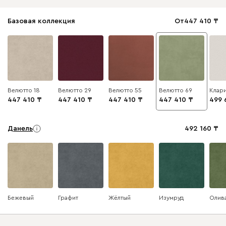
Базовая коллекция
От
447 410
Велютто 18
Велютто 29
Велютто 55
Велютто 69
Клари
447 410
447 410
447 410
447 410
499 
Данель
492 160
Бежевый
Графит
Жёлтый
Изумруд
Олив