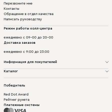
Перезвоните мне
Контакты
Обращение в отдел качества
Написать руководству
Режим работы колл-центра
ежедневно с 09-00 до 20-00
Доставка заказов
ежедневно с 9:00 до 23:00
Информация для покупателей
О компании
Каталог
Адреса магазинов
Мягкая мебель
Доставка и оплата
Корпусная мебель
Победитель
Гарантия
Бескаркасная мебель
Mebel.Club
Red Dot Award
Модульная мебель
Для бизнеса
Рейтинг рунета
Столы и стулья
Карта сайта
Платежные системы