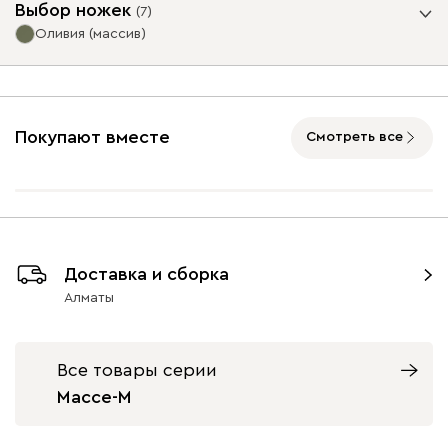
Выбор ножек
(
7
)
Ультра
492 160
Оливия (массив)
Опоры
Покупают вместе
Смотреть все
Айвори (Ivory)
Горчичный
Дымчатый
Коралловый
Минт 
(Mustard)
(Smoke)
(Coral)
Геста
521 990
Бордовый
Велюр
Графит
Доставка и сборка
(массив)
7460
7460
Алматы
7460
Бежевый
Изумруд
Марсала
Молочный
Мята
Все товары серии
Массе-М
Вулли
521 990