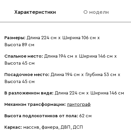
Характеристики
О модели
092
100
230
380
684
Размеры:
Длина 224 см
х
Ширина 106 см
х
Высота 89 см
Ланза
521 990
Спальное место:
Длина 194 см
х
Ширина 146 см
х
Высота 45 см
Посадочное место:
Длина 194 см
х
Глубина 53 см
х
Высота 45 см
Бежевый
Вишневый
Голубой
Графит
Зеле
В разложенном виде:
Длина 224 см
х
Ширина 146 см
Механизм трансформации:
пантограф
Кларинс
559 280
Высота подлокотников от пола:
62 см
Каркас:
массив, фанера, ДВП, ДСП