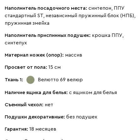
Наполнитель посадочного места:
синтепон, ППУ
стандартный ST, независимый пружинный блок (НПБ),
130
690
695
792
900
пружинная змейка
Букле
611 490
Наполнитель приспинных подушек:
крошка ППУ,
синтепух
Материал ножек (опор):
массив
Просвет от пола:
15 см
Вайт
Латте
Терра
Ткань 1:
Велютто 69
велюр
Наличие ящика для белья:
с ящиком для белья
Альтеа
611 490
Съемный чехол:
нет
Подушки декоративные:
без подушек
Гарантия:
18 месяцев
Бежевый
Графит
Молочный
Серый