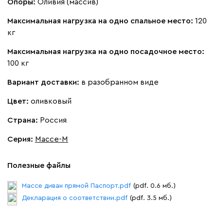
Опоры:
Оливия (массив)
Максимальная нагрузка на одно спальное место:
120
Дарте
686 070
кг
Максимальная нагрузка на одно посадочное место:
100 кг
Вариант доставки:
в разобранном виде
Графит
Серый
Терракота
Тёмно-синий
Цвет:
оливковый
Страна:
Россия
Серия
:
Массе-М
Полезные файлы
Массе диван прямой Паспорт.pdf
(pdf. 0.6 мб.)
Декларация о соответствии.pdf
(pdf. 3.5 мб.)