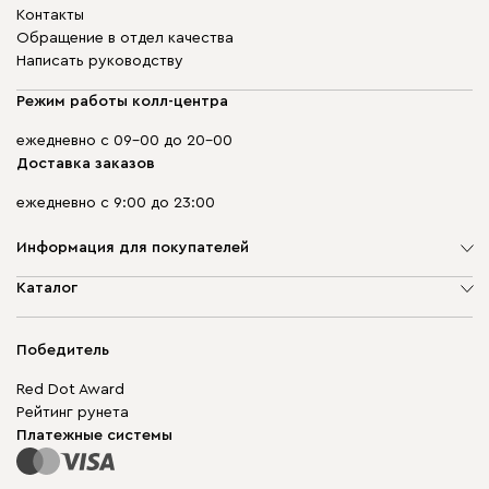
Контакты
Обращение в отдел качества
Написать руководству
Режим работы колл-центра
ежедневно с 09-00 до 20-00
Доставка заказов
ежедневно с 9:00 до 23:00
Информация для покупателей
О компании
Каталог
Адреса магазинов
Мягкая мебель
Доставка и оплата
Корпусная мебель
Победитель
Гарантия
Бескаркасная мебель
Mebel.Club
Red Dot Award
Модульная мебель
Для бизнеса
Рейтинг рунета
Столы и стулья
Карта сайта
Платежные системы