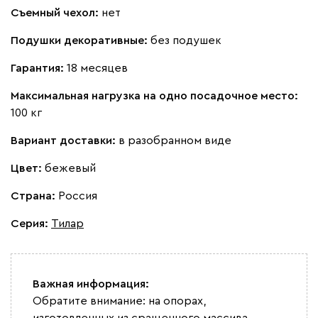
Съемный чехол:
нет
Подушки декоративные:
без подушек
100
130
690
695
792
Гарантия:
18 месяцев
Винтер
357 910
Максимальная нагрузка на одно посадочное место:
100 кг
Вариант доставки:
в разобранном виде
Цвет:
бежевый
Виридис
Клэй
Мустард
Оранж
пион
Страна:
Россия
Серия
:
Тилар
Альтеа
417 580
Важная информация:
Обратите внимание: на опорах,
изготовленных из сращенного массива,