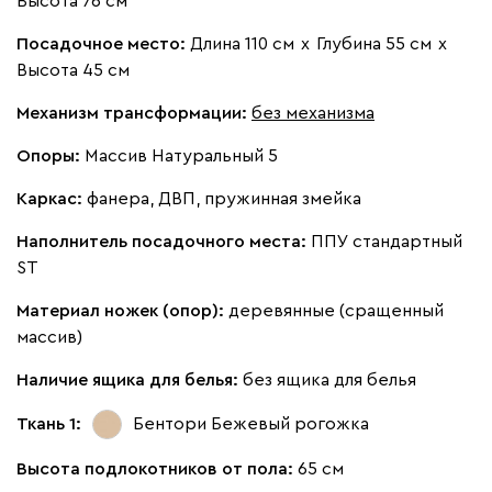
Высота 76 см
Посадочное место:
Длина 110 см
х
Глубина 55 см
х
Высота 45 см
Механизм трансформации:
без механизма
Бежевый
Изумруд
Марсала
Молочный
Мята
Опоры:
Массив Натуральный 5
Каркас:
фанера, ДВП, пружинная змейка
Ланза
313 170
Наполнитель посадочного места:
ППУ стандартный
ST
Материал ножек (опор):
деревянные (сращенный
массив)
Бежевый
Вишневый
Голубой
Графит
Зеле
Наличие ящика для белья:
без ящика для белья
Кларинс
357 910
Ткань 1:
Бентори Бежевый
рогожка
Высота подлокотников от пола:
65 см