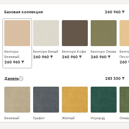
Базовая коллекция
260 960
Бентори
Бентори Белый
Бентори Кофе
Бентори Олива
Бент
Бежевый
260 960
260 960
260 960
Песо
260 960
260 
Данель
283 330
Бежевый
Графит
Жёлтый
Изумруд
Олив