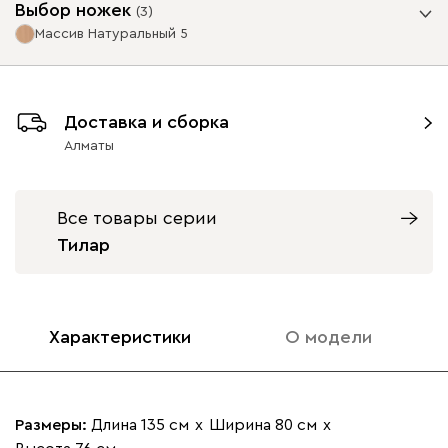
Выбор ножек
(
3
)
Массив Натуральный 5
Ультра
283 330
Опоры
Доставка и сборка
Алматы
Айвори (Ivory)
Горчичный
Дымчатый
Коралловый
Минт 
(Mustard)
(Smoke)
(Coral)
Все товары серии
Тилар
Онли
283 330
Массив Графит 5
Массив
Массив Орех 5
Натуральный 5
12 680
12 680
Характеристики
О модели
020
120
236
240
310
Размеры:
Длина 135 см
х
Ширина 80 см
х
Геста
313 170