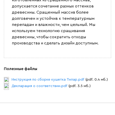
Бежевый
Графит
Молочный
Серый
допускается сочетание разных оттенков
древесины. Сращенный массив более
Дарте
477 240
долговечен и устойчив к температурным
перепадам и влажности, чем цельный. Мы
используем технологию сращивания
древесины, чтобы сократить отходы
производства и сделать дизайн доступным.
Графит
Серый
Терракота
Тёмно-синий
Полезные файлы
Инструкция по сборке кушетка Тилар.pdf
(pdf. 0.4 мб.)
Декларация о соответствии.pdf
(pdf. 3.5 мб.)