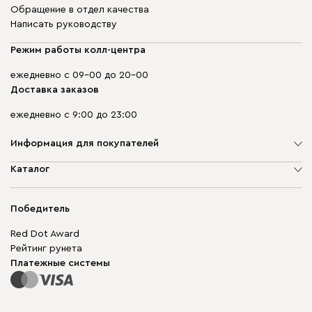
Обращение в отдел качества
Написать руководству
Режим работы колл-центра
ежедневно с 09-00 до 20-00
Доставка заказов
ежедневно с 9:00 до 23:00
Информация для покупателей
О компании
Каталог
Адреса магазинов
Мягкая мебель
Доставка и оплата
Корпусная мебель
Победитель
Гарантия
Бескаркасная мебель
Mebel.Club
Red Dot Award
Модульная мебель
Для бизнеса
Рейтинг рунета
Столы и стулья
Карта сайта
Платежные системы