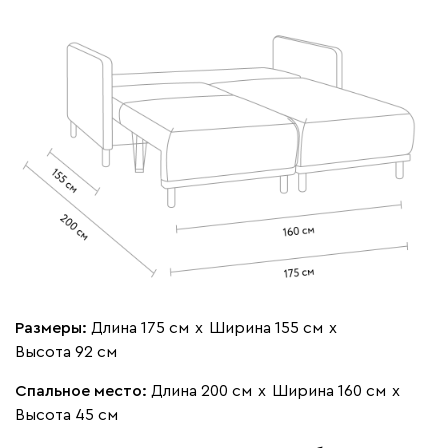
020
120
236
240
310
Геста
544 360
Бежевый
Изумруд
Марсала
Молочный
Мята
Размеры:
Длина 175 см
х
Ширина 155 см
х
Высота 92 см
Ланза
544 360
Спальное место:
Длина 200 см
х
Ширина 160 см
х
Высота 45 см