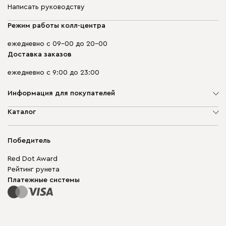
Написать руководству
Режим работы колл-центра
ежедневно с 09-00 до 20-00
Доставка заказов
ежедневно с 9:00 до 23:00
Информация для покупателей
О компании
Каталог
Адреса магазинов
Мягкая мебель
Доставка и оплата
Корпусная мебель
Победитель
Гарантия
Бескаркасная мебель
Mebel.Club
Red Dot Award
Модульная мебель
Для бизнеса
Рейтинг рунета
Столы и стулья
Карта сайта
Платежные системы