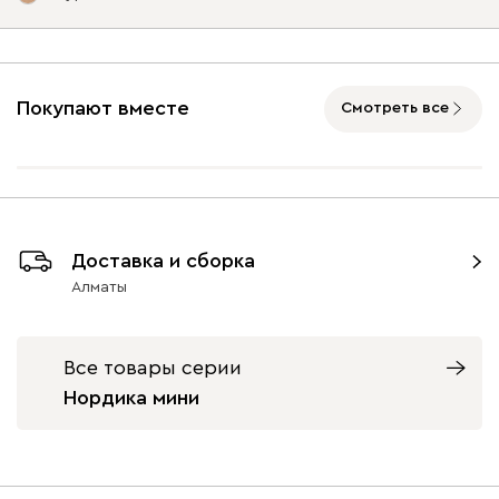
Ультра
514 530
Опоры
Покупают вместе
Смотреть все
Горчичный
Минт (Mint)
Песочный
Розовый (Rose)
Слив
(Mustard)
(Sand)
(Plum
Графит
Натуральный
Орех
Бентори
514 530
Доставка и сборка
7460
7460
Алматы
Все товары серии
Нордика мини
Бежевый
Графит
Кофе
Олива
Песо
Онли
514 530