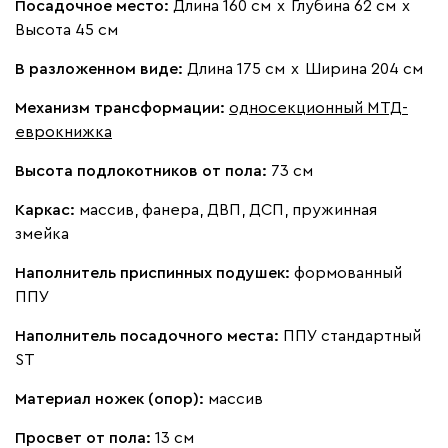
Посадочное место:
Длина 160 см
х
Глубина 62 см
х
Высота 45 см
Бежевый
Вишневый
Голубой
Графит
Зеле
В разложенном виде:
Длина 175 см
х
Ширина 204 см
Кларинс
611 490
Механизм трансформации:
односекционный МТД-
еврокнижка
Высота подлокотников от пола:
73 см
Каркас:
массив, фанера, ДВП, ДСП, пружинная
змейка
100
130
690
695
792
Наполнитель приспинных подушек:
формованный
Альтеа
708 440
ППУ
Наполнитель посадочного места:
ППУ стандартный
ST
Материал ножек (опор):
массив
Бежевый
Графит
Молочный
Серый
Просвет от пола:
13 см