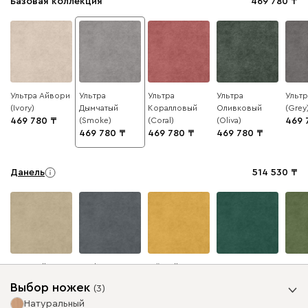
Базовая коллекция
469 780
Ультра Айвори
Ультра
Ультра
Ультра
Ульт
(Ivory)
Дымчатый
Коралловый
Оливковый
(Grey
469 780
(Smoke)
(Coral)
(Oliva)
469 
469 780
469 780
469 780
Данель
514 530
Бежевый
Графит
Жёлтый
Изумруд
Олив
Выбор ножек
(
3
)
Натуральный