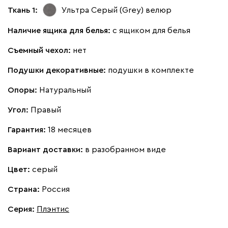
Ткань 1:
Ультра Серый (Grey)
велюр
Винтер
1 141 000
Наличие ящика для белья:
с ящиком для белья
Съемный чехол:
нет
Подушки декоративные:
подушки в комплекте
Опоры:
Натуральный
Виридис
Клэй
Мустард
Оранж
пион
Угол:
Правый
Букле
1 290 160
Гарантия:
18 месяцев
Вариант доставки:
в разобранном виде
Цвет:
серый
Страна:
Россия
Вайт
Латте
Терра
Серия
:
Плэнтис
Альтеа
1 290 160