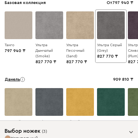
Базовая коллекция
От
797 940
Танго
Ультра
Ультра
Ультра Серый
Ультр
797 940
Дымчатый
Песочный
(Grey)
Слив
(Smoke)
(Sand)
827 770
(Plum
827 770
827 770
827 
Данель
909 810
Бежевый
Графит
Жёлтый
Изумруд
Олив
Выбор ножек
(
3
)