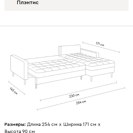
Плэнтис
020
120
236
240
310
Геста
1 006 760
Бежевый
Изумруд
Марсала
Молочный
Мята
Мола
1 006 760
Размеры:
Длина 254 см
х
Ширина 171 см
х
Высота 90 см