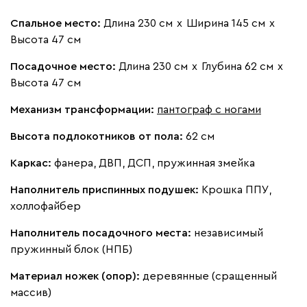
Спальное место:
Длина 230 см
х
Ширина 145 см
х
Жёлтый
Песочный
Розовый
Светло-серый
Серы
Высота 47 см
Посадочное место:
Длина 230 см
х
Глубина 62 см
х
Ланза
1 006 760
Высота 47 см
Механизм трансформации:
пантограф с ногами
Высота подлокотников от пола:
62 см
Каркас:
фанера, ДВП, ДСП, пружинная змейка
Бежевый
Вишневый
Голубой
Графит
Зеле
Наполнитель приспинных подушек:
Крошка ППУ,
холлофайбер
Кларинс
1 141 000
Наполнитель посадочного места:
независимый
пружинный блок (НПБ)
Материал ножек (опор):
деревянные (сращенный
массив)
100
130
690
695
792