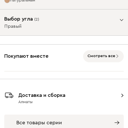
Натуральный
Ультра
909 810
Опоры
Выбор угла
(
2
)
Правый
Угол
Айвори (Ivory)
Горчичный
Коралловый
Минт (Mint)
Розов
(Mustard)
(Coral)
Покупают вместе
Смотреть все
Графит
Натуральный
Орех
Бентори
909 810
7460
7460
Левый
Правый
Доставка и сборка
Алматы
Бежевый
Графит
Кофе
Олива
Песо
Онли
909 810
Все товары серии