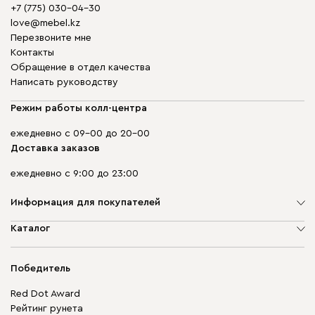
+7 (775) 030-04-30
love@mebel.kz
Перезвоните мне
Контакты
Обращение в отдел качества
Написать руководству
Режим работы колл-центра
ежедневно с 09-00 до 20-00
Доставка заказов
ежедневно с 9:00 до 23:00
Информация для покупателей
О компании
Каталог
Адреса магазинов
Мягкая мебель
Доставка и оплата
Корпусная мебель
Победитель
Гарантия
Бескаркасная мебель
Mebel.Club
Red Dot Award
Модульная мебель
Для бизнеса
Рейтинг рунета
Столы и стулья