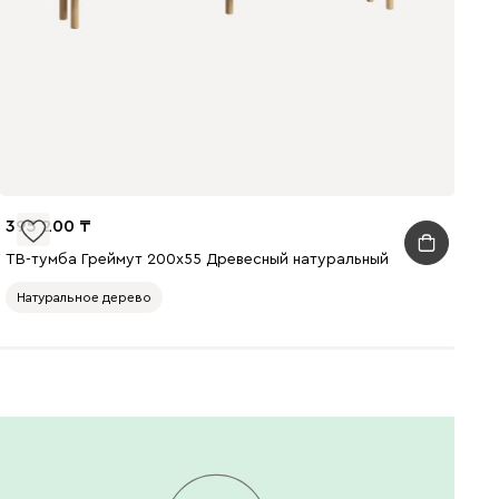
Графит
Зеленый
Карамель
Корица
Латте
Олива
395 200
ТВ-тумба Греймут 200x55 Древесный натуральный
Натуральное дерево
Светло-серый
Синий
Терракота