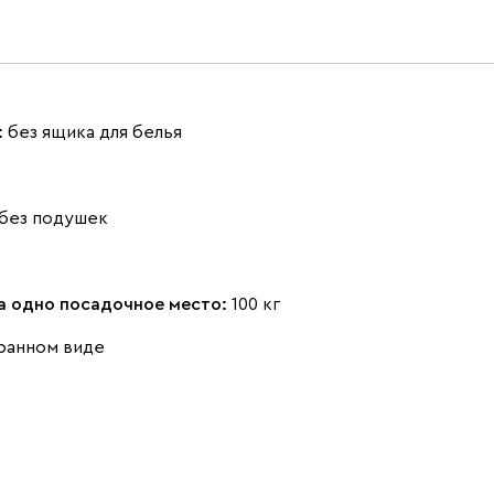
Розовый (Rose)
Серый (Grey)
Сливовый
(Plum)
:
без ящика для белья
без подушек
Стоун (Stone)
Тёмно-зеленый
Тёмно-синий
(Forest)
(Midnight)
на одно посадочное место:
100 кг
ранном виде
Чернильный
Ягодный (Berry)
(Ink)