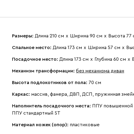
Размеры:
Длина 210 см
х
Ширина 90 см
х
Высота 77 
Спальное место:
Длина 173 см
х
Ширина 57 см
х
Выс
Посадочное место:
Длина 173 см
х
Глубина 60 см
х
Механизм трансформации:
без механизма диван
Высота подлокотников от пола:
70 см
Каркас:
массив, фанера, ДВП, ДСП, пружинная змей
Наполнитель посадочного места:
ППУ повышенной п
ППУ стандартный ST
Материал ножек (опор):
пластиковые