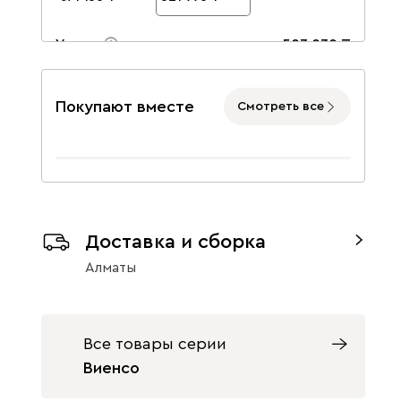
Ультра
507 070
Покупают вместе
Смотреть все
Айвори (Ivory)
Горчичный
Дымчатый
(Mustard)
(Smoke)
Доставка и сборка
Алматы
Коралловый
Минт (Mint)
Песочный
(Coral)
(Sand)
Все товары серии
Виенсо