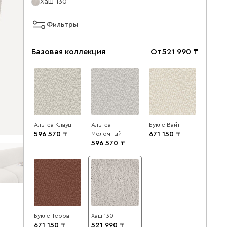
Хаш 130
Фильтры
Базовая коллекция
От
521 990
Альтеа Клауд
Альтеа
Букле Вайт
596 570
Молочный
671 150
596 570
Букле Терра
Хаш 130
671 150
521 990