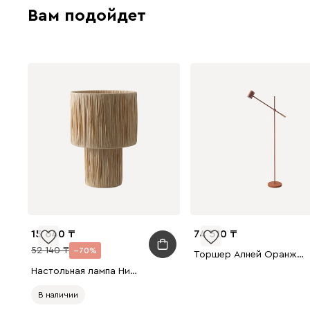
Вам подойдет
15 640
74 510
52 140
70
Торшер Алней Оранжевый
Настольная лампа Нидлс Бежевый
В наличии