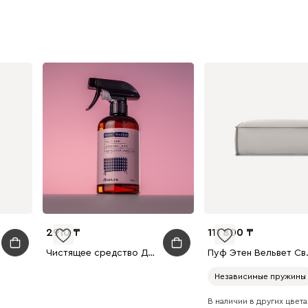
2910
111 800
Чистящее средство Домашняя рутина для корпусной мебели
Пуф Этен 
Независимые пружины
В наличии в других цветах