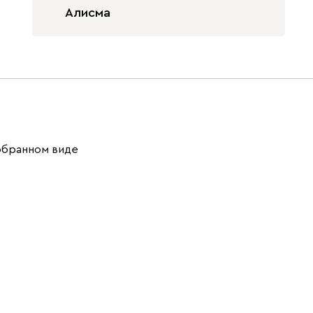
Алисма
обранном виде