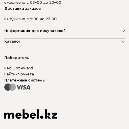
ежедневно с 09-00 до 20-00
Доставка заказов
ежедневно с 9:00 до 23:00
Информация для покупателей
О компании
Каталог
Адреса магазинов
Мягкая мебель
Доставка и оплата
Корпусная мебель
Победитель
Гарантия
Бескаркасная мебель
Mebel.Club
Red Dot Award
Модульная мебель
Для бизнеса
Рейтинг рунета
Столы и стулья
Карта сайта
Платежные системы