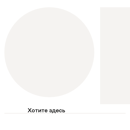
Хотите здесь
увидеть свое фото?
Отмечайте
@mebel.kz_official