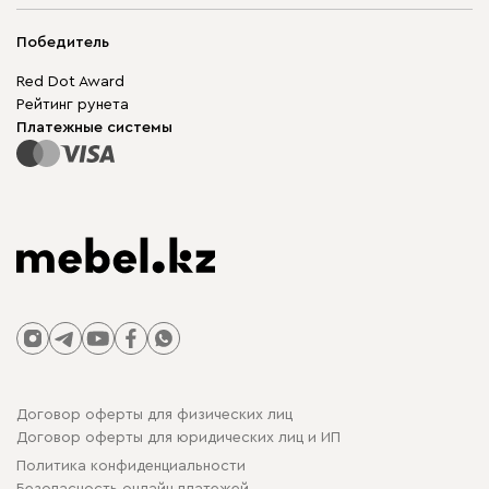
Адреса магазинов
Мягкая мебель
Доставка и оплата
Корпусная мебель
Победитель
Гарантия
Бескаркасная мебель
Mebel.Club
Red Dot Award
Модульная мебель
Для бизнеса
Рейтинг рунета
Столы и стулья
Карта сайта
Платежные системы
Договор оферты для физических лиц
Договор оферты для юридических лиц и ИП
Политика конфиденциальности