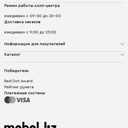
Режим работы колл-центра
ежедневно с 09-00 до 20-00
Доставка заказов
ежедневно с 9:00 до 23:00
Информация для покупателей
О компании
Каталог
Адреса магазинов
Мягкая мебель
Доставка и оплата
Корпусная мебель
Победитель
Гарантия
Бескаркасная мебель
Mebel.Club
Red Dot Award
Модульная мебель
Для бизнеса
Рейтинг рунета
Столы и стулья
Карта сайта
Платежные системы