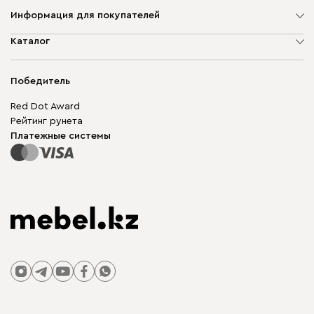
Информация для покупателей
О компании
Каталог
Адреса магазинов
Мягкая мебель
Доставка и оплата
Корпусная мебель
Победитель
Гарантия
Бескаркасная мебель
Mebel.Club
Red Dot Award
Модульная мебель
Для бизнеса
Рейтинг рунета
Столы и стулья
Карта сайта
Платежные системы