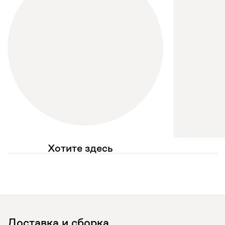
Хотите здесь
увидеть свое фото?
Отмечайте
@mebel.kz_official
в своих публикациях
Доставка и сборка