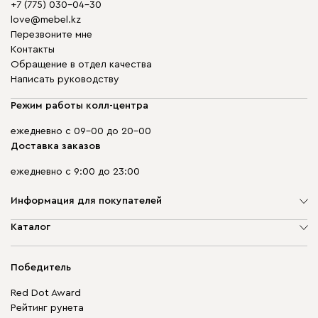
+7 (775) 030-04-30
love@mebel.kz
Перезвоните мне
Контакты
Обращение в отдел качества
Написать руководству
Режим работы колл-центра
ежедневно с 09-00 до 20-00
Доставка заказов
ежедневно с 9:00 до 23:00
Информация для покупателей
О компании
Каталог
Адреса магазинов
Мягкая мебель
Доставка и оплата
Корпусная мебель
Победитель
Гарантия
Бескаркасная мебель
Mebel.Club
Red Dot Award
Модульная мебель
Для бизнеса
Рейтинг рунета
Столы и стулья
Карта сайта