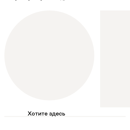
Хотите здесь
увидеть свое фото?
Отмечайте
@mebel.kz_official