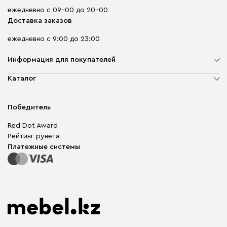
ежедневно с 09-00 до 20-00
Доставка заказов
ежедневно с 9:00 до 23:00
Информация для покупателей
О компании
Каталог
Адреса магазинов
Мягкая мебель
Доставка и оплата
Корпусная мебель
Победитель
Гарантия
Бескаркасная мебель
Mebel.Club
Red Dot Award
Модульная мебель
Для бизнеса
Рейтинг рунета
Столы и стулья
Карта сайта
Платежные системы